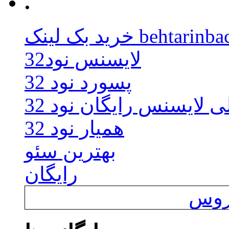
.
behtarinbacklink.
لایسنس نود32
پسورد نود 32
ی لایسنس رایگان نود 32
همیار نود 32
بهترین سئو
رایگان
یروس