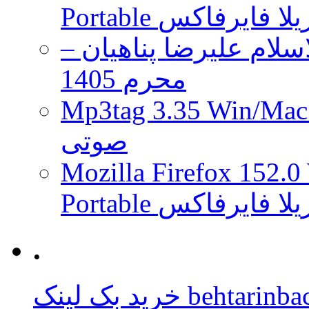
 موزیلا فایرفاکس
لام علیرضا پناهیان –
محرم 1405
Mp3tag 3.35 Wi ویرایش تگ فایل
صوتی
Mozilla Firefox 152.0
 موزیلا فایرفاکس
.
behtarinbacklink.