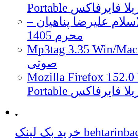
 موزیلا فایرفاکس
لام علیرضا پناهیان –
محرم 1405
Mp3tag 3.35 Wi ویرایش تگ فایل
صوتی
Mozilla Firefox 152.0
 موزیلا فایرفاکس
.
behtarinbacklink.