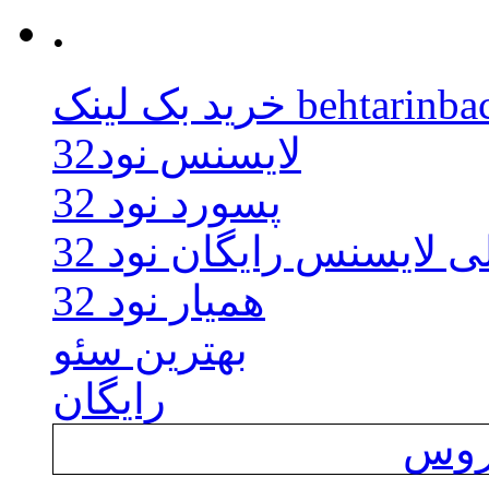
.
behtarinbacklink.
لایسنس نود32
پسورد نود 32
ی لایسنس رایگان نود 32
همیار نود 32
بهترین سئو
رایگان
یروس