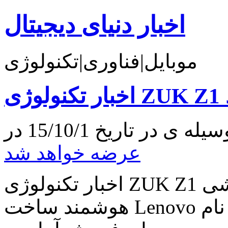
اخبار دنیای دیجیتال
موبایل|فناوری|تکنولوژی
عرضه خواهد شد
اخبار تکنولوژی ZUK Z1 فردا عرضه خواهد شد گوشی
هوشمند ساخت Lenovo به نام ZUK Z1 فردا قرار است، پس