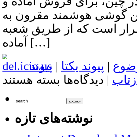
ر چین، برای فروش آماده و
 این گوشی هوشمند مقرون به
ست که از طریق شعبه eBay اسپانیا و فرانسه
آماده […]
ضوع
|
پیوند یکتا
|
پیوند
برای
زتاب
|
دیدگاه‌ها
بسته هستند
اخبار
تکنولوژی
ZUK
Z1
فردا
عرضه
نوشته‌های تازه
خواهد
شد