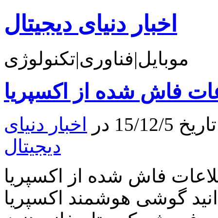
اخبار دنیای دیجیتال
موبایل|فناوری|تکنولوژی
15/1 در
اخبار دنیای
دیجیتال
ات فاش شده از اکسپریا Z6 در ۵ اندازه مختلف
وشی هوشمند اکسپریا Z5 در دهه اول