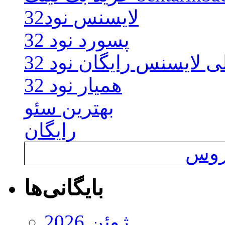
لایسنس نود32
پسورد نود 32
ی لایسنس رایگان نود 32
همیار نود 32
بهترین سئو
رایگان
یروس
بایگانی‌ها
ژوئن 2026