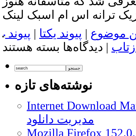
رفی شد که متاسفانه هنوز
وزیک ترانه اس ام اسبک لینک
ن موضوع
|
پیوند یکتا
|
پیوند
برای
زتاب
|
دیدگاه‌ها
بسته هستند
اطلاعات
فاش
شده
از
اکسپریا
Z6
نوشته‌های تازه
در
۵
اندازه
مختلف
Internet Download Man
مدیریت دانلود
Mozilla Firefox 152.0