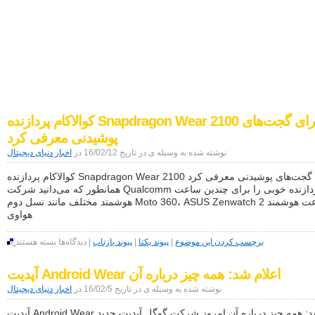
اخبار دنیای دیجیتال
موبایل|فناوری|تکنولوژی
کوالاکام پردازنده Snapdragon Wear 2100 را برای گجت‌های
پوشیدنی معرفی کرد
نوشته شده به وسیله ی در تاریخ 16/02/12 در
اخبار دنیای دیجیتال
کوالاکام پردازنده Snapdragon Wear 2100 را برای گجت‌های پوشیدنی معرفی کرد
همانطور که می‌دانید شرکت Qualcomm پردازنده خوبی را برای چندین ساعت
هوشمند مختلف مانند نسل دوم Moto 360، ASUS Zenwatch 2 و ساعت هوشمند
هواوی
برای
برچسب کردن این موضوع
|
پیوند یکتا
|
پیوند بازتاب
|
دیدگاه‌ها
بسته هستند
کوالاکام
پردازنده
آپدیت Android Wear اعلام شد: همه چیز درباره آن
Snapdragon
Wear
نوشته شده به وسیله ی در تاریخ 16/02/5 در
اخبار دنیای دیجیتال
2100
را
آپدیت Android Wear اعلام شد: همه چیز درباره آن امروز شرکت گوگل آپدیت جدید
برای