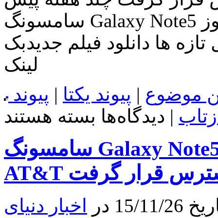
سامسونگ Galaxy Note5 را برای فروش گذاشت. و امروز
تازه ها دانلود فیلم جدیدبک
لینک
ن موضوع
|
پیوند یکتا
|
پیوند
برای
زتاب
|
دیدگاه‌ها
بسته هستند
سامسونگ
Galaxy
Note5
سامسونگ Galaxy Note5 گلد بلاخره در Verizon و
گلد
بالاخره
در
ر دسترس قرار گرفت
Verizon
و
AT&T
15 در
اخبار دنیای
در
دسترس