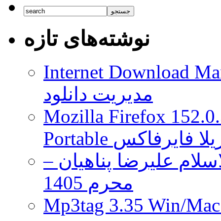
دسامبر
راهی
شبکه
نوشته‌های تازه
Verizon
خواهد
شد
Internet Download Man
مدیریت دانلود
Mozilla Firefox 152.0
 موزیلا فایرفاکس
لام علیرضا پناهیان –
محرم 1405
Mp3tag 3.35 Wi ویرایش تگ فایل