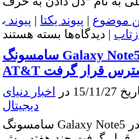
لی به نام “دل دادن به حرف
ن موضوع
|
پیوند یکتا
|
پیوند
برای
زتاب
|
دیدگاه‌ها
بسته هستند
Verizon
LG
G3
سامسونگ Galaxy Note5 گلد بالاخره در Verizon و
بروزرسان
جدیدی
را
ر دسترس قرار گرفت
دریافت
کرد
15 در
اخبار دنیای
دیجیتال
سامسونگ Galaxy Note5 گلد بالاخره در Verizon و AT&T در
 گرفت چند هفته پیش، T-Mobile مدل طلایی