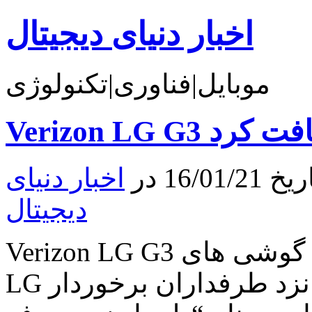
اخبار دنیای دیجیتال
موبایل|فناوری|تکنولوژی
دریافت کرد
16 در
اخبار دنیای
دیجیتال
Verizon LG G3 بروزرسان جدیدی را دریافت کرد گوشی های
LG همیشه از محبوبیت خاصی نزد طرفداران برخوردار