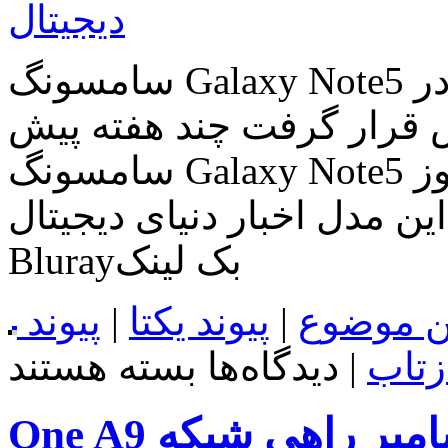
قرار
دیجیتال
گرفت
سامسونگ Galaxy Note5 گلد بلاخره در Verizon و AT&T در
 گرفت چند هفته پیش، T-Mobile مدل طلایی
سامسونگ Galaxy Note5 را برای فروش گذاشت. و امروز
 مدل اخبار دنیای دیجیتال Only
Blurayبک لینک
ن موضوع
|
پیوند یکتا
|
پیوند
برای
زتاب
|
دیدگاه‌ها
بسته هستند
سامسونگ
Galaxy
Note5
گلد
بلاخره