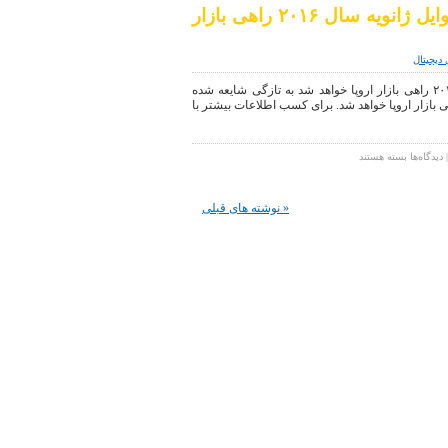
گوشی
شایعه : Galaxy Note5 در اوایل ژانویه سال ۲۰۱۶ راهی بازار
های
هوشمند
Google
 دیجیتال
Nexus
6P
شایعه : Galaxy Note5 در اوایل ژانویه سال ۲۰۱۶ راهی بازار اروپا خواهد شد به تازگی شایعه شده
،Samsung
Galaxy N در اوایل ژانویه سال ۲۰۱۶ راهی بازار اروپا خواهد شد. برای کسب اطلاعات بیشتر با
Galaxy
Note5
،Apple
iPhone
برای
دیدگاه‌ها
بسته هستند
6s
شایعه
:
Galaxy
« نوشته های قبلی
Note5
در
اوایل
ژانویه
سال
۲۰۱۶
راهی
بازار
اروپا
خواهد
شد