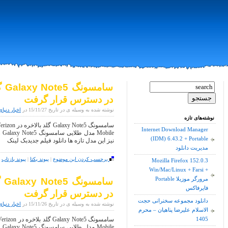
در دسترس قرار گرفت
نوشته شده به وسیله ی در تاریخ 15/11/27 در
اخبار دنیای
نوشته‌های تازه
Internet Download Manager
le
(IDM) 6.43.2 + Portable
نیز این مدل تازه ها دانلود فیلم جدیدبک لینک
مدیریت دانلود
برچسب کردن این موضوع
|
پیوند یکتا
|
پیوند بازتاب
|
Mozilla Firefox 152.0.3
Win/Mac/Linux + Farsi +
Portable مرورگر موزیلا
فایرفاکس
در دسترس قرار گرفت
دانلود مجموعه سخنرانی حجت
نوشته شده به وسیله ی در تاریخ 15/11/26 در
اخبار دنیای
الاسلام علیرضا پناهیان – محرم
1405
le