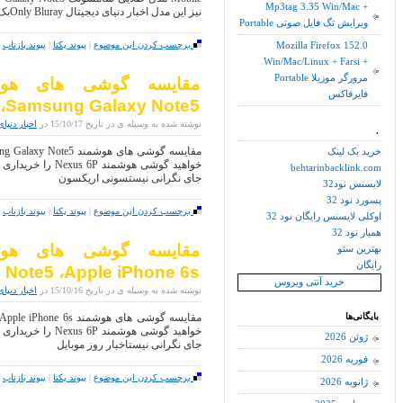
Mp3tag 3.35 Win/Mac +
نیز این مدل اخبار دنیای دیجیتال Only Blurayبک لینک
Portable ویرایش تگ فایل صوتی
برچسب کردن این موضوع
|
پیوند یکتا
|
پیوند بازتاب
|
Mozilla Firefox 152.0
Win/Mac/Linux + Farsi +
Portable مرورگر موزیلا
فایرفاکس
،Samsung Galaxy Note5 و Apple iPhone 6s
نوشته شده به وسیله ی در تاریخ 15/10/17 در
اخبار دنیای
.
خرید بک لینک
خواهید گوشی هوشمن
behtarinbacklink.com
جای نگرانی نیستسونی اریکسون
لایسنس نود32
پسورد نود 32
برچسب کردن این موضوع
|
پیوند یکتا
|
پیوند بازتاب
|
اوکلی لایسنس رایگان نود 32
همیار نود 32
بهترین سئو
رایگان
Note5 ،Apple iPhone 6s
خرید آنتی ویروس
نوشته شده به وسیله ی در تاریخ 15/10/16 در
اخبار دنیای
بایگانی‌ها
خواهید گوشی هوشمن
ژوئن 2026
جای نگرانی نیستاخبار روز موبایل
فوریه 2026
برچسب کردن این موضوع
|
پیوند یکتا
|
پیوند بازتاب
|
ژانویه 2026