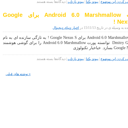
برای
کردن این موضوع
|
پیوند یکتا
|
پیوند بازتاب
|
دیدگاه‌ها
بسته هستند
گزارش
کاربران
پورت Android 6.0 Marshmallow برای Google
از
عمل
Nexu
نکردن
تاچ
 وسیله ی در تاریخ 15/11/13 در
اخبار دنیای دیجیتال
اسکرین
Nexus
پورت Android 6.0 Marshmallow برای Google Nexus S ! به تازگی سازنده ای به نام
5X
Dmitry Grinberg توانسته پورت Android 6.0 Marshmallow را برای گوشی هوشمند
هنگام
زد. خباخبار تکنولوژی
شارژ
برای
کردن این موضوع
|
پیوند یکتا
|
پیوند بازتاب
|
دیدگاه‌ها
بسته هستند
پورت
Android
6.0
« نوشته های قبلی
Marshmallow
برای
Google
Nexus
S
!