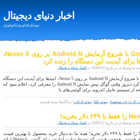
اخبار دنیای دیجیتال
موبایل|فناوری|تکنولوژی
Google با شروع آزمایش Android N بر روی Nexus 5،
ا برای آپدیت این دستگاه را زنده کرد
 وسیله ی در تاریخ 16/03/10 در
اخبار دنیای دیجیتال
Google با شروع آزمایش Android N بر روی Nexus 5، امیدها برای آپدیت این دستگاه
را زنده کرد دیروز وقتی گوگل پیش نمایش Android N را معرفی کرد، اعلام نمود که
ه از سیستم عامل اندروید برای گوشی‌های با
برای
کردن این موضوع
|
پیوند یکتا
|
پیوند بازتاب
|
دیدگاه‌ها
بسته هستند
Google
با
۲۴۹ دلار بخرید!
شروع
آزمایش
 وسیله ی در تاریخ 16/01/12 در
اخبار دنیای دیجیتال
Android
N
Nexus 6 را فقط با ۲۴۹ دلار بخرید! همه ما به دنبال خرید محصول با بهترین قیمت
بر
پیشنهادی هستیم. همچون قیمتی که توسط سایت آمازون برای گوشی Nexus 6 ارائه
روی