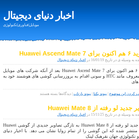
اخبار دنیای دیجیتال
موبایل|فناوری|تکنولوژی
Huawei Ascend Mat
 وسیله ی در تاریخ 16/01/19 در
اخبار دنیای دیجیتال
آندروید ۶ هم اکنون برای Huawei Ascend Mate 7 بعد از آنکه شرکت های موبایل
سازی معروف مانند HTC و سونی اقدام به بروزرسانی گوشی های هوشمند خود به
 های
برای
کردن این موضوع
|
پیوند یکتا
|
پیوند بازتاب
|
دیدگاه‌ها
بسته هستند
آندروید
۶
دید لو رفته از Huawei Mate 8
هم
اکنون
 وسیله ی در تاریخ 15/11/25 در
اخبار دنیای دیجیتال
برای
Huawei
تصاویر جدید لو رفته از Huawei Mate 8 به تازگی تصاویر جدیدی از گوشی Huawei
Ascend
Mate  منتشر شده که این گوشی را از تمام زوایا نشان می دهد. با اخبار دنیای
Mate
7
و تکنولوژی جهان نقرهبک لینک