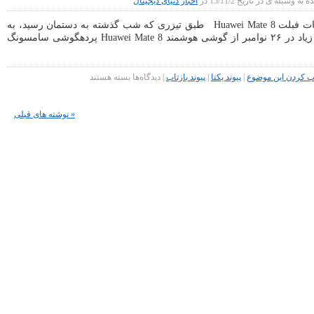
ه وسیله ی در تاریخ 15/11/2 در
اخبار دنیای دیجیتال
۲۶
نوامبر
مشخصات فبلت Huawei Mate 8 طبق تیزری که شب گذشته به دستمان رسید، به
رونمایی
احتمال زیاد در ۲۶ نوامبر از گوشی هوشمند Huawei Mate 8 پردهگوشی سامسونگ
می
شود
برای
کردن این موضوع
|
پیوند یکتا
|
پیوند بازتاب
|
دیدگاه‌ها
بسته هستند
مشخصات
فبلت
Huawei
« نوشته های قبلی
Mate
8