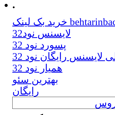
.
behtarinbacklink.
لایسنس نود32
پسورد نود 32
ی لایسنس رایگان نود 32
همیار نود 32
بهترین سئو
رایگان
یروس