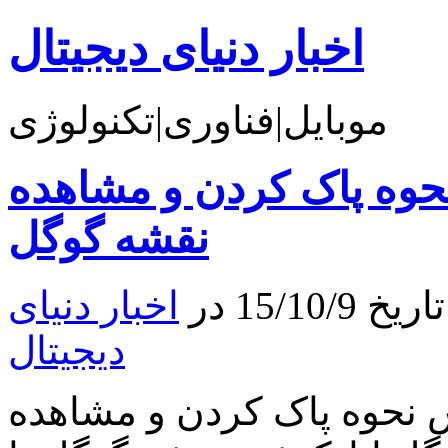
اخبار دنیای دیجیتال
موبایل|فناوری|تکنولوژی
اک کردن و مشاهده Maps history در
نقشه گوگل
15/1 در
اخبار دنیای
دیجیتال
ه پاک کردن و مشاهده Maps history در نقشه