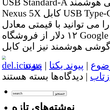
USB Standard-A است متاسفانه در جعبه گوشی هوشمند LG
Nexus 5X کابل USB Type-C to USB Standard-A گنجانده
 می توانید با قیمتی معادل
۱۲ دلار از فروشگاه Google خریداری کنید اما چه بهتر که در
ضوع
|
پیوند یکتا
|
پیوند
برای
زتاب
|
دیدگاه‌ها
بسته هستند
اخبار
تکنولوژی
LG
Nexus
5X
فاقد
نوشته‌های تازه
کابل
USB