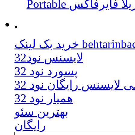
 موزیلا فایرفاکس
.
behtarinbacklink.
لایسنس نود32
پسورد نود 32
ی لایسنس رایگان نود 32
همیار نود 32
بهترین سئو
رایگان