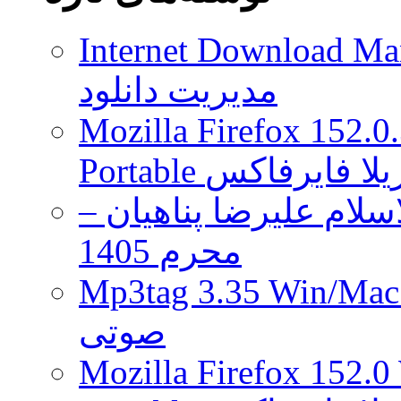
Type-
C
Internet Download Man
to
USB
Standard-
مدیریت دانلود
A
است
Mozilla Firefox 152.0
 موزیلا فایرفاکس
لام علیرضا پناهیان –
محرم 1405
Mp3tag 3.35 Wi ویرایش تگ فایل
صوتی
Mozilla Firefox 152.0