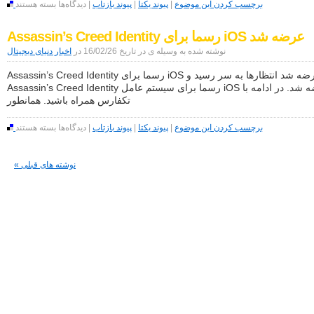
برای
برچسب کردن این موضوع
|
پیوند یکتا
|
پیوند بازتاب
|
دیدگاه‌ها
بسته هستند
10.12
امکانات
باز
برنامه‌ی
خواهند
Assassin’s Creed Identity رسما برای iOS عرضه شد
iPhotos
گشت
در
نوشته شده به وسیله ی در تاریخ 16/02/26 در
اخبار دنیای دیجیتال
برنامه‌ی
Photos
Assassin’s Creed Identity رسما برای iOS عرضه شد انتظارها به سر رسید و
سیستم
Assassin’s Creed Identity رسما برای سیستم عامل iOS عرضه شد. در ادامه با
عامل‌های
iOS
تکفارس همراه باشید. همانطور
10
و
برای
برچسب کردن این موضوع
|
پیوند یکتا
|
پیوند بازتاب
|
دیدگاه‌ها
بسته هستند
OS
Assassin’s
X
Creed
10.12
Identity
باز
« نوشته های قبلی
رسما
خواهند
برای
گشت
iOS
عرضه
شد