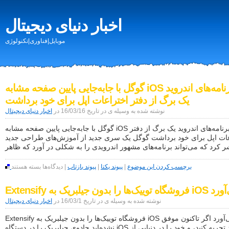
اخبار دنیای دیجیتال
موبایل|فناوری|تکنولوژی
گوگل با جابه‌جایی پایین صفحه مشابه iOS در برنامه‌های اندروید
یک برگ از دفتر اختراعات اپل برای خود برداشت
نوشته شده به وسیله ی در تاریخ 16/03/16 در
اخبار دنیای دیجیتال
گوگل با جابه‌جایی پایین صفحه مشابه iOS در برنامه‌های اندروید یک برگ از دفتر
عات اپل برای خود برداشت گوگل یک سری جدید از آموزش‌های طراحی جدید
ر کرد که می‌تواند برنامه‌های مشهور اندرویدی را به شکلی در آورد که ظاهر
برای
برچسب کردن این موضوع
|
پیوند یکتا
|
پیوند بازتاب
|
دیدگاه‌ها
بسته هستند
گوگل
با
یک‌ها را بدون جیلبریک به iOS می‌آورد
جابه‌جایی
پایین
نوشته شده به وسیله ی در تاریخ 16/03/1 در
اخبار دنیای دیجیتال
صفحه
مشابه
Extensify فروشگاه توییک‌ها را بدون جیلبریک به iOS می‌آورد اگر تاکنون موفق
iOS
نشده‌اید جادوی جیلبریک را در دستگاه iOS خود تجربه کنید، و خود را در دنیایی از
در