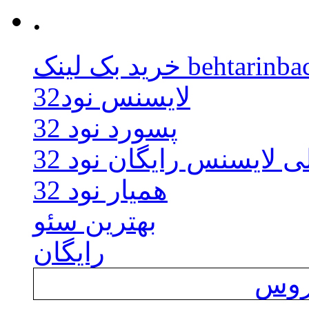
.
behtarinbacklink.
لایسنس نود32
پسورد نود 32
ی لایسنس رایگان نود 32
همیار نود 32
بهترین سئو
رایگان
یروس