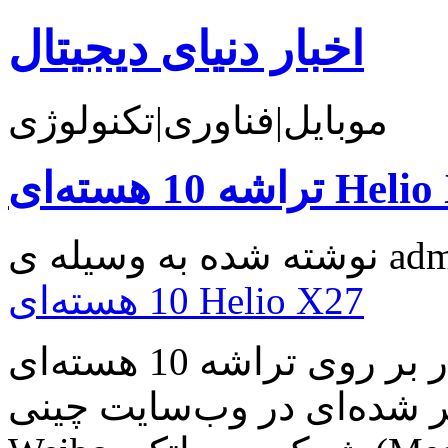
اخبار دنیای دیجیتال
موبایل|فناوری|تکنولوژی
سته‌ای Helio X27
10 هسته‌ای Helio X27
مدیاتک در حال کار بر روی تراشه 10 هسته‌ای Helio X27
 شده‌ای در وب‌سایت چینی