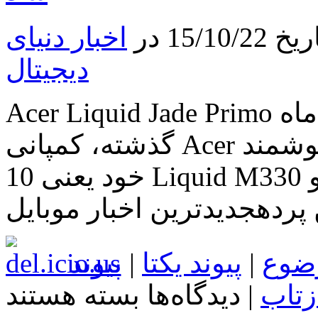
نصب
نرم‌افزارهای
15 در
اخبار دنیای
خود
در
گوشی‌ها
دیجیتال
و
تبلت‌های
این
Acer Liquid Jade Primo در دسامبر راهی بازار خواهد شد ماه
شرکت
نهایی
گذشته، کمپانی Acer از اولین گوشی های هوشمند Windows
کرد
10 خود یعنی Liquid M330 و Liquid Jade Primo پرده برداری
ن پردهجدیدترین اخبار موبایل
ضوع
|
پیوند یکتا
|
پیوند
برای
زتاب
|
دیدگاه‌ها
بسته هستند
Acer
Liquid