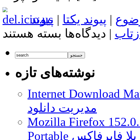
ضوع
|
پیوند یکتا
|
پیوند
برای
زتاب
|
دیدگاه‌ها
بسته هستند
Acer
دو
دستگاه
Windows
10
جدید
نوشته‌های تازه
معرفی
کرد
Internet Download Man
مدیریت دانلود
Mozilla Firefox 152.0
 موزیلا فایرفاکس