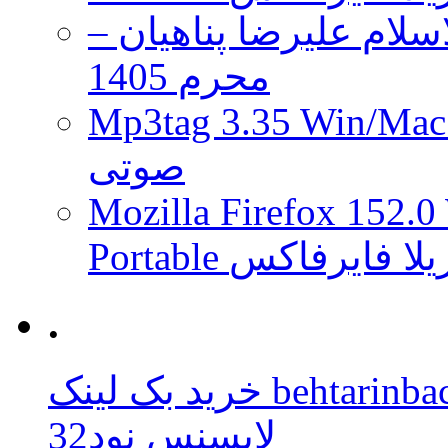
لام علیرضا پناهیان –
محرم 1405
Mp3tag 3.35 Wi ویرایش تگ فایل
صوتی
Mozilla Firefox 152.0
 موزیلا فایرفاکس
.
behtarinbacklink.
لایسنس نود32