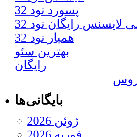
پسورد نود 32
ی لایسنس رایگان نود 32
همیار نود 32
بهترین سئو
رایگان
یروس
بایگانی‌ها
ژوئن 2026
فوریه 2026