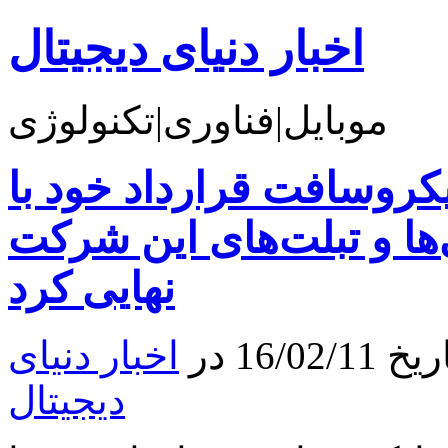
اخبار دنیای دیجیتال
موبایل|فناوری|تکنولوژی
روسافت قرارداد خود با Acer را جهت نصب
ها و تبلت‌های این شرکت
نهایی کرد
16 در
اخبار دنیای
دیجیتال