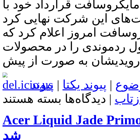
مایکروسافت قرارداد خود با Acer را جهت نصب نرم‌افزارهای
ت‌های این شرکت نهایی کرد
فت امروز اعلام کرد که Acer به لیست شرکت‌هایی
غول ردموندی را در محصولات
رویدیشان به صورت از پیش
ضوع
|
پیوند یکتا
|
پیوند
برای
زتاب
|
دیدگاه‌ها
بسته هستند
مایکروسافت
قرارداد
خود
Acer Liquid Jade Pri در دسامبر راهی بازار خواهد
با
Acer
را
شد
جهت