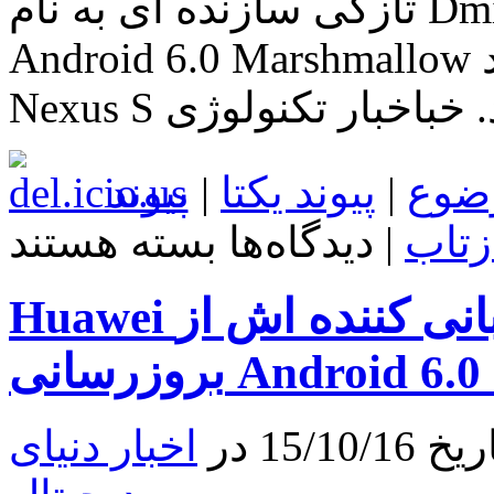
تازگی سازنده ای به نام Dmitry Grinberg توانسته پورت
Android 6.0 Marshmallow را برای گوشی هوشمند Google
بسازد. خباخبار تکنولوژی
ضوع
|
پیوند یکتا
|
پیوند
برای
زتاب
|
دیدگاه‌ها
بسته هستند
پورت
Android
6.0
Huawei لیست گوشی های پشتیبانی کننده اش از
Marshmallow
برای
Google
Nexus
S
!
15 در
اخبار دنیای