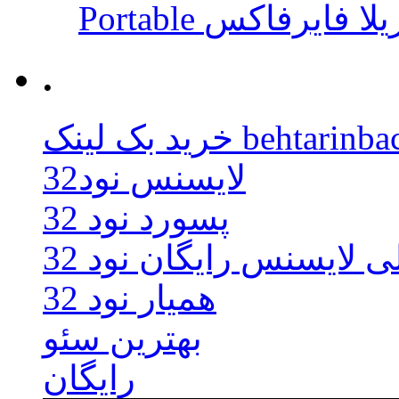
 موزیلا فایرفاکس
.
behtarinbacklink.
لایسنس نود32
پسورد نود 32
ی لایسنس رایگان نود 32
همیار نود 32
بهترین سئو
رایگان