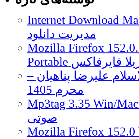
از
بروزرسانی
Android
Internet Download Man
6.0
را
مدیریت دانلود
منتشر
کرد
Mozilla Firefox 152.0
 موزیلا فایرفاکس
لام علیرضا پناهیان –
محرم 1405
Mp3tag 3.35 Wi ویرایش تگ فایل
صوتی
Mozilla Firefox 152.0