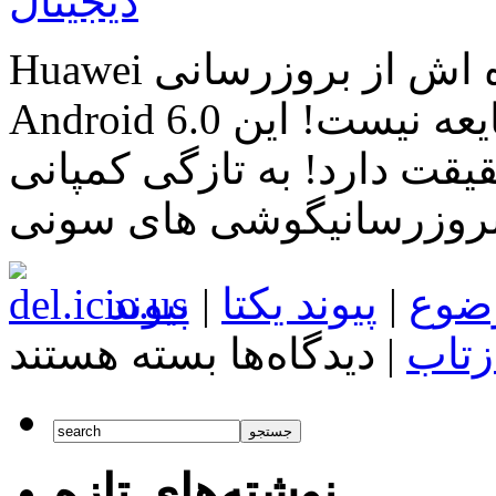
دیجیتال
Huawei لیست گوشی های پشتیبانی کننده اش از بروزرسانی
Android 6.0 را منتشر کرد این دیگر شایعه نیست! این
ت دارد! به تازگی کمپانی Huawei اعلام کرد که کدام یک
روزرسانیگوشی های سونی
ضوع
|
پیوند یکتا
|
پیوند
برای
زتاب
|
دیدگاه‌ها
بسته هستند
Huawei
لیست
گوشی
های
پشتیبانی
کننده
نوشته‌های تازه
اش