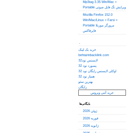
Mp3tag 3.35 Win/Mac +
Portable ویرایش تگ فایل صوتی
Mozilla Firefox 152.0
Win/Mac/Linux + Farsi +
Portable مرورگر موزیلا
فایرفاکس
.
خرید بک لینک
behtarinbacklink.com
لایسنس نود32
پسورد نود 32
اوکلی لایسنس رایگان نود 32
همیار نود 32
بهترین سئو
رایگان
خرید آنتی ویروس
بایگانی‌ها
ژوئن 2026
فوریه 2026
ژانویه 2026