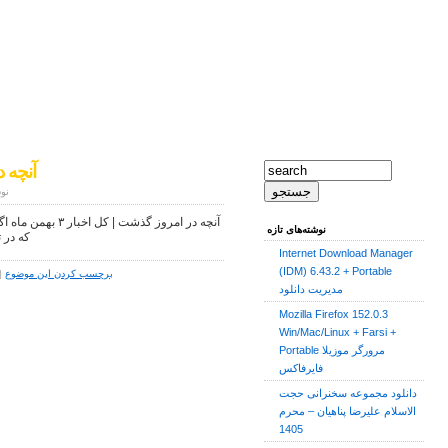
آنچه در
نوش
آنچه در امروز گذشت
نوشته‌های تازه
که در 
Internet Download Manager
(IDM) 6.43.2 + Portable
برچسب کردن این موضوع
|
مدیریت دانلود
Mozilla Firefox 152.0.3
Win/Mac/Linux + Farsi +
Portable مرورگر موزیلا
فایرفاکس
دانلود مجموعه سخنرانی حجت
الاسلام علیرضا پناهیان – محرم
1405