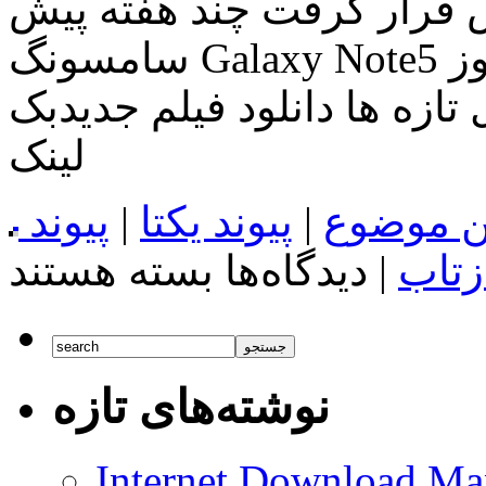
 گرفت چند هفته پیش، T-Mobile مدل طلایی
سامسونگ Galaxy Note5 را برای فروش گذاشت. و امروز
تازه ها دانلود فیلم جدیدبک
لینک
ن موضوع
|
پیوند یکتا
|
پیوند
برای
زتاب
|
دیدگاه‌ها
بسته هستند
سامسونگ
Galaxy
Note5
گلد
بالاخره
در
نوشته‌های تازه
Verizon
و
AT&T
در
Internet Download Man
دسترس