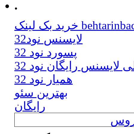
.
behtarinbacklink.
لایسنس نود32
پسورد نود 32
ی لایسنس رایگان نود 32
همیار نود 32
بهترین سئو
رایگان
یروس