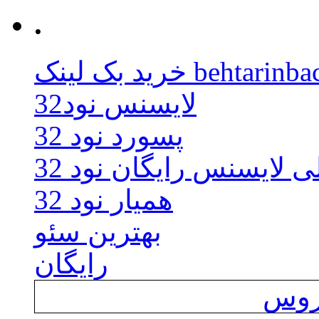
.
behtarinbacklink.
لایسنس نود32
پسورد نود 32
ی لایسنس رایگان نود 32
همیار نود 32
بهترین سئو
رایگان
یروس