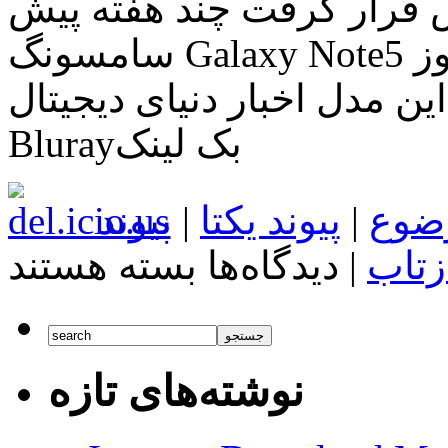
 گرفت چند هفته پیش، T-Mobile مدل طلایی
سامسونگ Galaxy Note5 را برای فروش گذاشت. و امروز
 مدل اخبار دنیای دیجیتال Only
Blurayبک لینک
ضوع
|
پیوند یکتا
|
پیوند
برای
زتاب
|
دیدگاه‌ها
بسته هستند
سامسونگ
Galaxy
Note5
گلد
بلاخره
در
نوشته‌های تازه
Verizon
و
AT&T
در