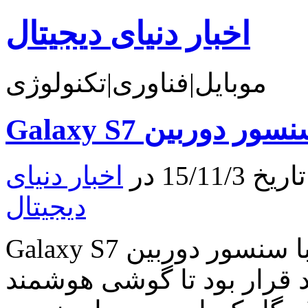
اخبار دنیای دیجیتال
موبایل|فناوری|تکنولوژی
15/1 در
اخبار دنیای
دیجیتال
Galaxy S7 با سنسور دوربین Xperia Z5 ! همانطور که می
رار بود تا گوشی هوشمند Galaxy S7 از یک دوربین ۲۰