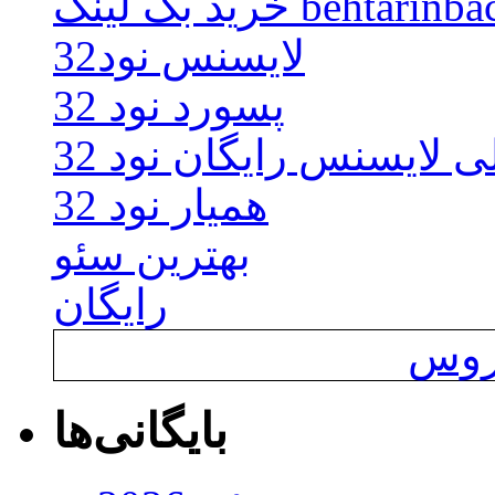
behtarinbacklink.
لایسنس نود32
پسورد نود 32
ی لایسنس رایگان نود 32
همیار نود 32
بهترین سئو
رایگان
یروس
بایگانی‌ها