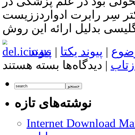
حولی بود در علم پزشکی در
کتر سِر رابرت ادواردززیست
ضوع
|
پیوند یکتا
|
پیوند
برای
زتاب
|
دیدگاه‌ها
بسته هستند
تولد
انسان
با
لقاح
مصنوعی
نوشته‌های تازه
Internet Download Man