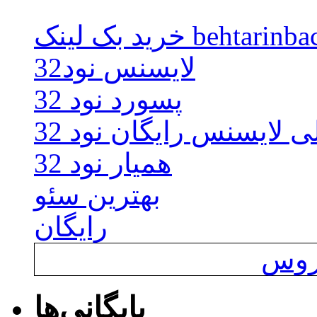
behtarinbacklink.
لایسنس نود32
پسورد نود 32
ی لایسنس رایگان نود 32
همیار نود 32
بهترین سئو
رایگان
یروس
بایگانی‌ها