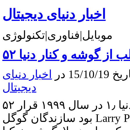
اخبار دنیای دیجیتال
موبایل|فناوری|تکنولوژی
لب از گوشه و کنار دنیا
15 در
اخبار دنیای
دیجیتال
۵۲ حقیقت جالب از گوشه و کنار دنیا ۱٫ در سال ۱۹۹۹ قرار
بود سازندگان گوگل Larry Page, Sergey Brin سایت گوگل را