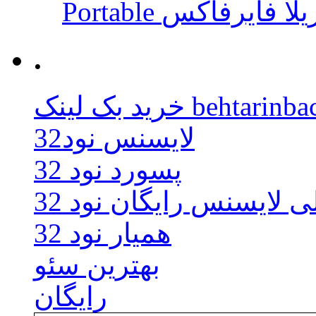
 موزیلا فایرفاکس
.
behtarinbacklink.
لایسنس نود32
پسورد نود 32
ی لایسنس رایگان نود 32
همیار نود 32
بهترین سئو
رایگان