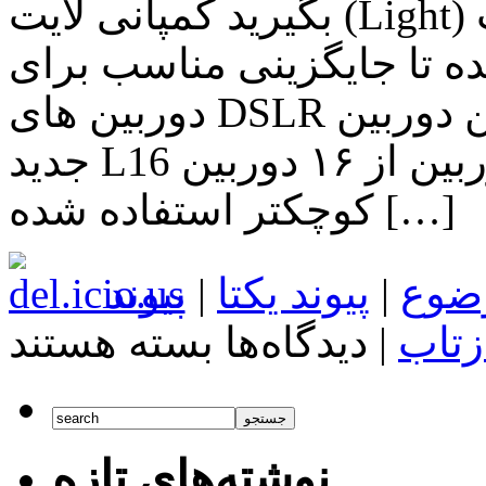
بگیرید کمپانی لایت (Light) در حال توسعه یک دوربین جالب
 تا جایگزینی مناسب برای
دوربین های DSLR بزرگ و پرزحمت باشد. نام این دوربین
جدید L16 می باشد و در جلوی این دوربین از ۱۶ دوربین
کوچکتر استفاده شده […]
ضوع
|
پیوند یکتا
|
پیوند
برای
زتاب
|
دیدگاه‌ها
بسته هستند
تِک
لنز:
با
دوربین
عکاسی
Light
نوشته‌های تازه
L16