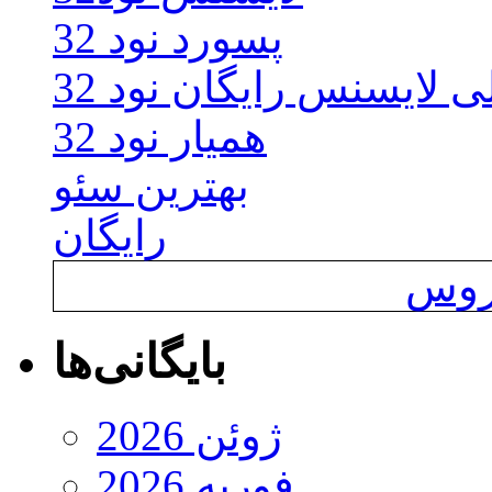
پسورد نود 32
ی لایسنس رایگان نود 32
همیار نود 32
بهترین سئو
رایگان
یروس
بایگانی‌ها
ژوئن 2026
فوریه 2026