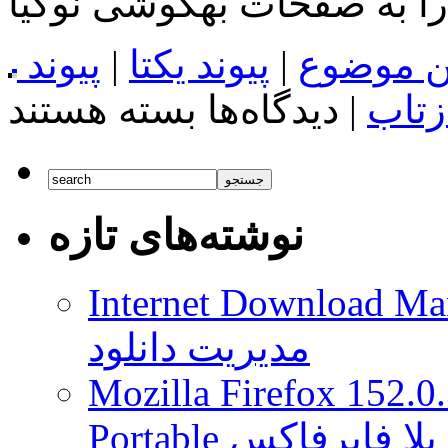
را به صفحات بهگوشی نوکیا
ن موضوع
|
پیوند یکتا
|
پیوند
برای
زتاب
|
دیدگاه‌ها
بسته هستند
تِک
شو:
نگاهی
به
آیمَک
۲۱٫۵
نوشته‌های تازه
اینچی
با
صفحه
۴K
Internet Download Man
مدیریت دانلود
Mozilla Firefox 152.0
 موزیلا فایرفاکس