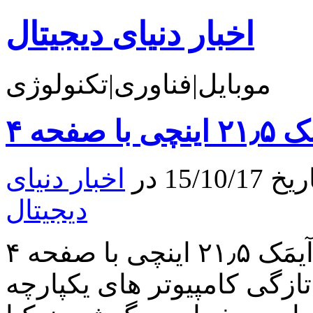
اخبار دنیای دیجیتال
موبایل|فناوری|تکنولوژی
15 در
اخبار دنیای
دیجیتال
تِک شو: نگاهی به آیمَک ۲۱٫۵ اینچی با صفحه ۴K درود بر شما.
تازگی کامپیوتر های یکپارچه