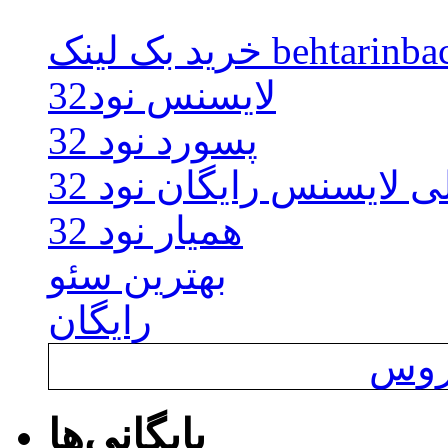
behtarinbacklink.
لایسنس نود32
پسورد نود 32
ی لایسنس رایگان نود 32
همیار نود 32
بهترین سئو
رایگان
یروس
بایگانی‌ها