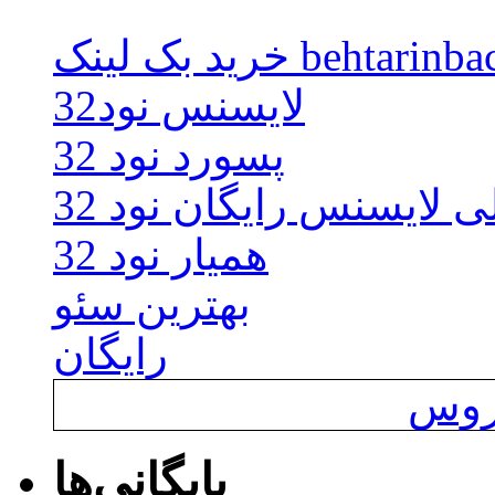
behtarinbacklink.
لایسنس نود32
پسورد نود 32
ی لایسنس رایگان نود 32
همیار نود 32
بهترین سئو
رایگان
یروس
بایگانی‌ها