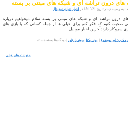
های درون تراشه ای و شبکه های مبتنی بر بسته
در
هفته
 وسیله ی در تاریخ 15/10/21 در
اخبار دنیای دیجیتال
ای
که
شبکه های درون تراشه ای و شبکه های مبتنی بر بسته سلام می‎خواهیم درباره
گذشت
صحبت کنیم که فکر کنم برای خیلی ها از جمله کسانی که با بازی های
ری سروکار دارندآخرین اخبار موبایل
برای
کردن این موضوع
|
پیوند یکتا
|
پیوند بازتاب
|
دیدگاه‌ها
بسته هستند
شبکه
های
درون
« نوشته های قبلی
تراشه
ای
و
شبکه
های
مبتنی
بر
بسته