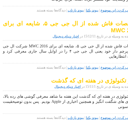
برای
کردن این موضوع
|
پیوند یکتا
|
پیوند بازتاب
|
دیدگاه‌ها
بسته هستند
شایعه:
Oppo
مشخصات فاش شده از ال جی جی ۵، شایعه ای برای
A35
همراه
MWC 
با
پردازنده
 وسیله ی در تاریخ 15/12/11 در
اخبار دنیای دیجیتال
۸
هسته
مشخصات فاش شده از ال جی جی ۵، شایعه ای برای MWC 2016 شرکت ال جی
ای
آخرین پرچم دار خود یعنی ال جی جی ۴ را در اوایل سال جاری معرفی کرد و
و
انتظارهایی
دوربین
۱۳
مگاپیکسلی
برای
کردن این موضوع
|
پیوند یکتا
|
پیوند بازتاب
|
دیدگاه‌ها
بسته هستند
عرضه
مشخصات
خواهد
فاش
شد
 تکنولوژی در هفته ای که گذشت
شده
از
ه وسیله ی در تاریخ 15/11/1 در
اخبار دنیای دیجیتال
ال
جی
کنولوژی در هفته ای که گذشت این هفته ما شاهد معرفی گوشی های رده بالا،
جی
تکنولوژی های شگفت انگیز و همچنین اخباری از Apple بودیم. پس بدون توضیحقیمت
۵،
شایعه
سونی
ای
برای
برای
کردن این موضوع
|
پیوند یکتا
|
پیوند بازتاب
|
دیدگاه‌ها
بسته هستند
MWC
اخبار
2016
تکنولوژی