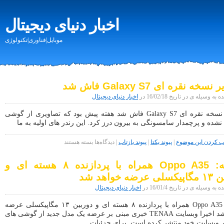
اخبار دنیای دیجیتال
موبایل|فناوری|تکنولوژی
سخه نقره ای Galaxy S7 فاش شد
 وسیله ی در تاریخ 16/02/18 در
اخبار دنیای دیجیتال
تصاویر نسخه نقره ای Galaxy S7 فاش شد هفته پیش بود که تصاویری از گوشی
شده و پرچمدار سامسونگی به بیرون درز کرد. این رندر های اولیه به ما
برای
کردن این موضوع
|
پیوند یکتا
|
پیوند بازتاب
|
دیدگاه‌ها
بسته هستند
تصاویر
نسخه
شایعه: Oppo A35 همراه با پردازنده ۸ هسته ای و
نقره
ای
ضه خواهد شد
Galaxy
S7
ه وسیله ی در تاریخ 16/01/4 در
اخبار دنیای دیجیتال
فاش
شد
شایعه: Oppo A35 همراه با پردازنده ۸ هسته ای و دوربین ۱۳ مگاپیکسلی عرضه
خواهد شد اخیرا وبسایت TENAA خبری مبنی بر عرضه یک مدل جدید از گوشی های