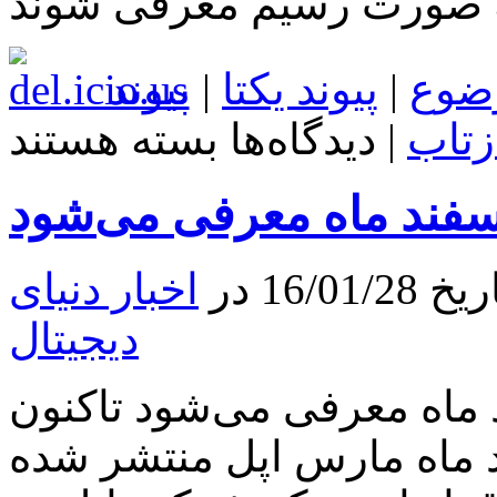
ضوع
|
پیوند یکتا
|
پیوند
برای
زتاب
|
دیدگاه‌ها
بسته هستند
جزئیات
تازه
درباره
آیفون
SE
و
آیپد
16 در
اخبار دنیای
ایر
۳
دیجیتال
منتشر
شد
 در تاریخ ۲۴ اسفند ماه معرفی می‌شود تاکنون
د ماه مارس اپل منتشر شده