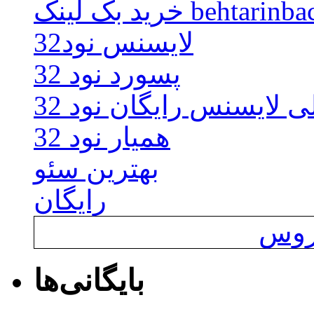
behtarinbacklink.
لایسنس نود32
پسورد نود 32
ی لایسنس رایگان نود 32
همیار نود 32
بهترین سئو
رایگان
یروس
بایگانی‌ها