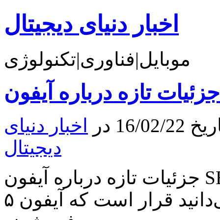
اخبار دنیای دیجیتال
موبایل|فناوری|تکنولوژی
16 در
اخبار دنیای
دیجیتال
جزئیات تازه درباره آیفون SE و آیپد ایر ۳ منتشر شد همانطور
که می‌دانید قرار است که آیفون ۵SE و آیپد ایر ۳ ماه آینده در