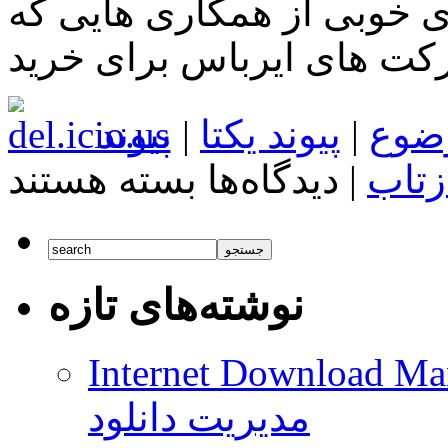
ی خوبی از همکاری هایی که
کت های ایرباس برای خرید
ضوع
|
پیوند یکتا
|
پیوند
برای
زتاب
|
دیدگاه‌ها
بسته هستند
شرکت‌های
پژو
و
ایر
باس
سال
نوشته‌های تازه
۹۶
به
ایران
می‌آیند
Internet Download Man
مدیریت دانلود