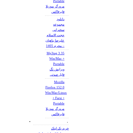
Portable
مرورگر موزیلا
فایرفاکس
دانلود
مجموعه
سخنرانی
حجت الاسلام
علیرضا پناهیان
– محرم 1405
Mp3tag 3.35
Win/Mac +
Portable
ویرایش تگ
فایل صوتی
Mozilla
Firefox 152.0
Win/Mac/Linux
+ Farsi +
Portable
مرورگر موزیلا
فایرفاکس
.
خرید بک لینک