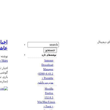
ای دیجیتال
عاشق ooty Skies
نوشته‌های تازه
نوشته شده
Skies خواهید شد
Internet
Download
Manager
(IDM) 6.43.2
+ Portable
(سازنده بازی ad
مدیریت دانلود
Mozilla
Firefox
152.0.3
Win/Mac/Linux
+ Farsi +