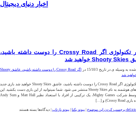
اخبار دنیای دیجیتال
موبایل|فناوری|تکنولوژی
اخبار تکنولوژی اگر Crossy Road را دوست داشته باشید،
Sh خواهید شد
 به وسیله ی در تاریخ 15/10/3 در
اگر Crossy Road را دوست داشته باشید، عاشق Shooty
اخبار تکنولوژی اگر Crossy Road را دوست داشته باشید، عاشق Shooty Skies خواهید شد بازی جدید
گوشی‌های هوشمند به نام Shooty Skies منتشر می شود. شما نمیتوانید از این بازی دست بکشید. این
بازی توسط شرکت Mighty Games، یک ترکیبی از افراد با استعداد نظیر Matt Hall و Andy Sum
Crossy Ro) و […]
برای
برچسب کردن این موضوع
|
پیوند یکتا
|
پیوند بازتاب
|
دیدگاه‌ها
بسته هستند
اخبار
تکنولوژی
اگر
Crossy