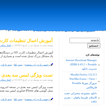
آموزش اعمال تنظیمات کارت SD در دستگاه‌های اندروی
نوشته شده به وسیله ی در تاریخ 16/03/5 در
اخبار دنیای 
آموزش اعمال تنظیم
نوشته‌های تازه
یک مشکل بزرگ تبدیل شده است و بسیاری از ک
Internet Download Manager
(IDM) 6.43.2 + Portable
برچسب کردن این موضوع
|
پیوند یکتا
|
پیوند بازتاب
|
مدیریت دانلود
تست ویژگی لمس سه بعدی در 
Mozilla Firefox 152.0.3
Win/Mac/Linux + Farsi +
نوشته شده به وسیله ی در تاریخ 15/12/9 در
اخبار دنیای 
Portable مرورگر موزیلا
تست ویژگی لمس سه بعدی در نسخه اندرویدی ا
فایرفاکس
نسل گوشی های iPhone فناوری لمس سه بعدی است که بسته به میزان فشار
دانلود مجموعه سخنرانی حجت
الاسلام علیرضا پناهیان – محرم
برچسب کردن این موضوع
|
پیوند یکتا
|
پیوند بازتاب
|
1405