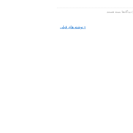
برای
دیدگاه‌ها
بسته هستند
اپلیکیشن
های
بلک
« نوشته های قبلی
بری
پریو
حالا
در
دیگر
موبایل
های
اندرویدی
قابل
اجرا
خواهد
بود