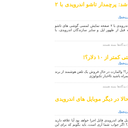
ویژگی
Samsung W2016 معرفی شد: پرچم‎دار تاشو اندرویدی با ۲
لمس
سه
بعدی
 دیجیتال
در
نسخه
Samsung W2016 معرفی شد: پرچم‎دار تاشو اندرویدی با ۲ صفحه نمایش لمسی گوشی های تاشو
اندرویدی
 قبل از ظهور اپل و سایر سازندگان اندرویدی، با
اینستاگرام
برای
دیدگاه‌ها
بسته هستند
Samsung
W2016
 از ۱۰ دلار؟!
معرفی
شد:
 دیجیتال
پرچم‎دار
تاشو
هوشمند اندرویدی با قیمتی کمتر از ۱۰ دلار؟! والمارت در حال فروش یک تلفن هوشمند از برند
اندرویدی
با
۲
برای
دیدگاه‌ها
بسته هستند
صفحه
تلفن
نمایش
هوشمند
لمسی
الا در دیگر موبایل های اندرویدی
اندرویدی
با
قیمتی
 دیجیتال
کمتر
از
ل های اندرویدی قابل اجرا خواهد بود آیا علاقه دارید
۱۰
ید؟ اگر جواب شما آری است‌، باید بگویم که برای این
دلار؟!