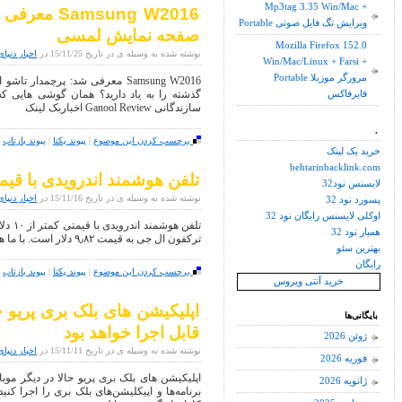
Mp3tag 3.35 Win/Mac +
Portable ویرایش تگ فایل صوتی
صفحه نمایش لمسی
Mozilla Firefox 152.0
نوشته شده به وسیله ی در تاریخ 15/11/25 در
اخبار دنیای
Win/Mac/Linux + Farsi +
Portable مرورگر موزیلا
گذشته را به یاد دارید؟ همان گوشی هایی که
فایرفاکس
سازندگانی Ganool Review اخباربک لینک
.
برچسب کردن این موضوع
|
پیوند یکتا
|
پیوند بازتاب
|
خرید بک لینک
behtarinbacklink.com
تلفن هوشمند اندرویدی با قیمتی کمتر
لایسنس نود32
نوشته شده به وسیله ی در تاریخ 15/11/16 در
اخبار دنیای
پسورد نود 32
اوکلی لایسنس رایگان نود 32
تلفن 
همیار نود 32
ترکفون ال جی به قیمت ۹٫۸۲ دلار است. با ما همراه باشید تااخبار تکنولوژی
بهترین سئو
رایگان
برچسب کردن این موضوع
|
پیوند یکتا
|
پیوند بازتاب
|
خرید آنتی ویروس
اپلیکیشن های بلک بری پریو ح
بایگانی‌ها
قابل اجرا خواهد بود
ژوئن 2026
نوشته شده به وسیله ی در تاریخ 15/11/11 در
اخبار دنیای
فوریه 2026
اپلیکیشن های بلک بری پریو حالا در دیگر موبای
ژانویه 2026
برنامه‌ها و اپیکلیشن‌های بلک بری را اجرا کن