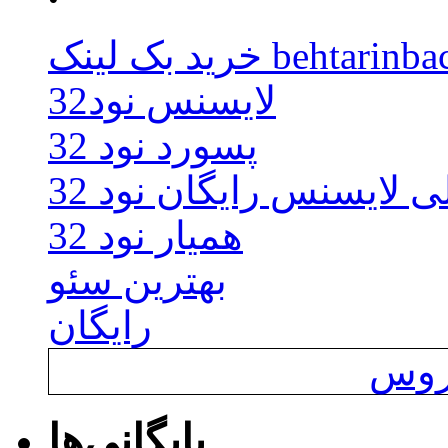
behtarinbacklink.
لایسنس نود32
پسورد نود 32
ی لایسنس رایگان نود 32
همیار نود 32
بهترین سئو
رایگان
یروس
بایگانی‌ها