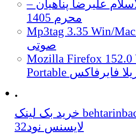
لام علیرضا پناهیان –
محرم 1405
Mp3tag 3.35 Wi ویرایش تگ فایل
صوتی
Mozilla Firefox 152.0
 موزیلا فایرفاکس
.
behtarinbacklink.
لایسنس نود32