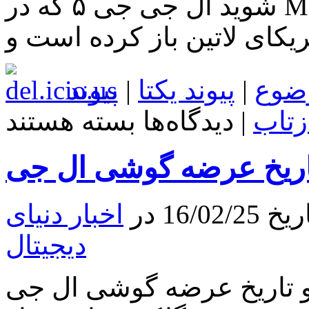
شوید ال جی جی ۵ که در MWC 2016 معرفی شد حالا راه
مریکای لاتین باز کرده است و
ضوع
|
پیوند یکتا
|
پیوند
برای
زتاب
|
دیدگاه‌ها
بسته هستند
با
مشخصات
موبایل
ال
جی
G5
برای
16 در
اخبار دنیای
آمریکای
لاتین
دیجیتال
آشنا
شوید
ریخ عرضه گوشی ال جی G5 آشنا شوید گوشی