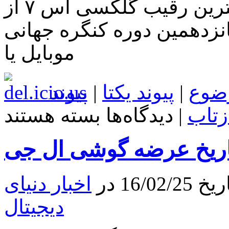
هوشمند ال جی جی ۵ بزرگترین رقیب گلکسی اس ۷ از
دهمین دوره کنگره جهانی
موبایل یا
ضوع
|
پیوند یکتا
|
پیوند
برای
زتاب
|
دیدگاه‌ها
بسته هستند
با
قیمت
و
تاریخ
عرضه
گوشی
ال
16 در
اخبار دنیای
جی
G5
دیجیتال
آشنا
شوید