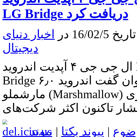
شایعات
منتشر
LG Bridge دریافت کرد
شده
پیرامون
گوشی
16/0 در
اخبار دنیای
هوشمند
ال
جی
دیجیتال
جی
۵
ال جی جی ۴ آپدیت اندروید Marshmallow را از طریق LG
Bridge دریافت کرد به جرات می‌توان گفت اندروید ۶٫۰
مارشملو (Marshmallow) از سوی کاربران مورد توجه بسیاری
تشار تاکنون اکثر شرکت‌های
ضوع
|
پیوند یکتا
|
پیوند