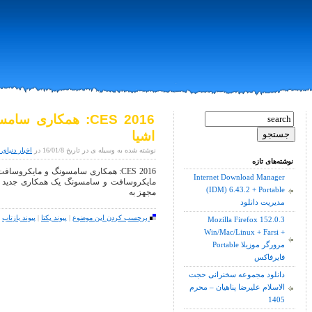
CES 2016: همکاری 
اشیا
نوشته شده به وسیله ی در تاریخ 16/01/8 در
اخبار دنیای 
نوشته‌های تازه
Internet Download Manager
(IDM) 6.43.2 + Portable
مجهز به
مدیریت دانلود
برچسب کردن این موضوع
|
پیوند یکتا
|
پیوند بازتاب
|
Mozilla Firefox 152.0.3
Win/Mac/Linux + Farsi +
Portable مرورگر موزیلا
فایرفاکس
دانلود مجموعه سخنرانی حجت
الاسلام علیرضا پناهیان – محرم
1405