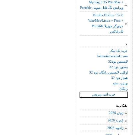
Mp3tag 3.35 Win/Mac +
Portable ویرایش تگ فایل صوتی
Mozilla Firefox 152.0
Win/Mac/Linux + Farsi +
Portable مرورگر موزیلا
فایرفاکس
.
خرید بک لینک
behtarinbacklink.com
لایسنس نود32
پسورد نود 32
اوکلی لایسنس رایگان نود 32
همیار نود 32
بهترین سئو
رایگان
خرید آنتی ویروس
بایگانی‌ها
ژوئن 2026
فوریه 2026
ژانویه 2026