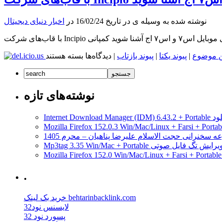
راه
گلکسی
می‌رسد
اس۷
نوشته شده به وسیله ی در تاریخ 16/02/24 در
اخبار دنیای دیجیتال
در
کانادا
عرضه
می‌شود
برای
ن موضوع
|
پیوند یکتا
|
پیوند بازتاب
|
دیدگاه‌ها
بسته هستند
با
قاب‌های
شرکت
Incipio
نوشته‌های تازه
برای
موبایل
مدیریت دانلود
اس۷
و
ه سخنرانی حجت الاسلام علیرضا پناهیان – محرم 1405
اس۷
Mp3tag 3.35 Win/Mac + Portab ویرایش تگ فایل صوتی
اج
آشنا
شوید
.
خرید بک لینک behtarinbacklink.com
لایسنس نود32
پسورد نود 32