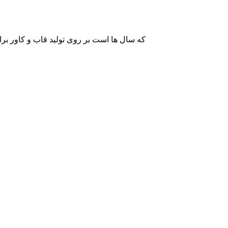
با قاب‌های شرکت Incipio برای موبایل اس۷ و اس۷ اج آشنا شوید کمپانی Incipio 