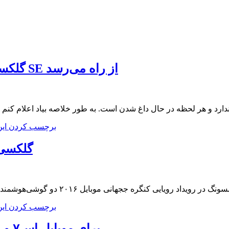
گلکسی اس۷ مینی سامسونگ برای رقابت با آیفون SE از راه می‌رسد
ت بین غول‌های تکنولوژی پایانی ندارد و هر لحظه در حال داغ شدن است. به طور خلاصه بیاد اعل
برچسب کردن ای
نسخه Exynos گلکسی اس۷ در
برچسب کردن ای
با قاب‌های شرکت Incipio برای موبایل اس۷ و اس۷ اج آشنا شوید