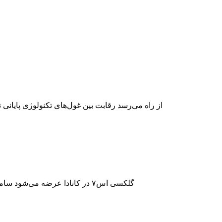
گلکسی اس۷ مینی سامسونگ برای رقابت با آیفون SE از راه می‌رسد رقاب
نسخه Exynos گلکسی اس۷ در کانادا عرضه می‌شود سامسونگ در رویداد رویایی کنگره ججهانی موبایل ۲۰۱۶ دو گوشی‌هوشمند گلکسی اس ۷ و گلکسی اس ۷ اج را به صورت رسمی