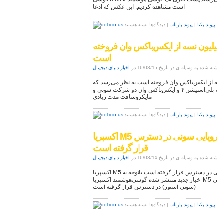
است مشاهده کردیم. این عکس که ادعا
نام
و
ظرفیت
برای
پیوند یکتا
|
پیوند بازتاب
|
دیدگاه‌ها
بسته هستند
حافظه
این
آن
یک
را
کروسافت تاکنون بیش از ۲۰ میلیون نسه از ایکس‌باکس وان فروخته
آیفون
تایید
نیست:
است
کرده
مدیر
است
ته شده به وسیله ی در تاریخ 16/03/15 در
عامل
اخبار دنیای دیجیتال
Meizu
ون بیش از ۲۰ میلیون نسه از ایکس‌باکس وان فروخته است به نظر می‌رسد که
اخبار
نبرد بین کنسول‌های بازی پایانی ندارد، پلی‌استیشن ۴ و ایکس‌باکس وان دو شرکت سونی و
لو
مایکروسافت مدت زیادی
رفته
از
بدنه‌ی
برای
پیوند یکتا
|
پیوند بازتاب
|
دیدگاه‌ها
بسته هستند
آیفون
مایکروسافت
را
تاکنون
تکذیب
اکسپریا M5 سونی اکنون در فروشگاه‌های اروپایی سونی در دسترس
بیش
کرده
از
قرار گرفته است
و
۲۰
گفت
ته شده به وسیله ی در تاریخ 16/03/14 در
میلیون
اخبار دنیای دیجیتال
این
نسه
یک
اکسپریا M5 سونی اکنون در فروشگاه‌های اروپایی سونی در دسترس قرار گرفته است باتوجه به
از
گوشی
اخبار جدید منتشر شده گوشی‌هوشمند اکسپریا M5 سونی از دیروز در فروشگاه‌های اروپایی سونی
ایکس‌باکس
Meizu
(سونی استور) در دسترس قرار گرفته است
وان
است
فروخته
است
برای
پیوند یکتا
|
پیوند بازتاب
|
دیدگاه‌ها
بسته هستند
اکسپریا