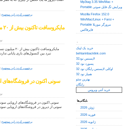
Mp3tag 3.35 Win/Mac +
Portable ویرایش تگ فایل صوتی
Mozilla Firefox 152.0
برچسب کردن این موضوع
|
Win/Mac/Linux + Farsi +
Portable مرورگر موزیلا
مای
فایرفاکس
نوش
.
خرید بک لینک
مایکروسافت تاکن
behtarinbacklink.com
لایسنس نود32
پسورد نود 32
برچسب کردن این موضوع
|
اوکلی لایسنس رایگان نود 32
همیار نود 32
بهترین سئو
رایگان
خرید آنتی ویروس
نوش
بایگانی‌ها
ژوئن 2026
فوریه 2026
ژانویه 2026
برچسب کردن این موضوع
|