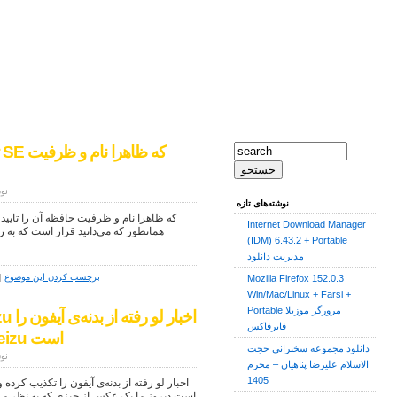
نوش
نوشته‌های تازه
Internet Download Manager
(IDM) 6.43.2 + Portable
مدیریت دانلود
برچسب کردن این موضوع
|
Mozilla Firefox 152.0.3
Win/Mac/Linux + Farsi +
Portable مرورگر موزیلا
فایرفاکس
تکذیب کرده و گفت این یک گوشی Meizu است
دانلود مجموعه سخنرانی حجت
نوش
الاسلام علیرضا پناهیان – محرم
1405