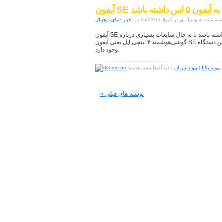
M5
 اس داشته باشد
سونی
اکنون
ته شده به وسیله ی در تاریخ 16/03/11 در
اخبار دنیای دیجیتال
در
فروشگاه‌های
آیفون SE ممکن است طراحی شبیه به آیفون ۵ اس داشته باشد تا به حال شایعات بسیاری درباره
اروپایی
گوشی‌هوشمند ۴ اینچی اپل یعنی آیفون SE شنیده‌ایم و شایعات مختلفی درباره طراحی این دستگاه
سونی
وجود دارد.
در
دسترس
برای
پیوند یکتا
|
پیوند بازتاب
|
دیدگاه‌ها
بسته هستند
قرار
آیفون
گرفته
SE
است
ممکن
« نوشته های قبلی
است
طراحی
شبیه
به
آیفون
۵
اس
داشته
باشد