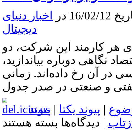
خود
را
16 در
اخبار دنیای
در
ازای
یک
دیجیتال
آیفون
و
موتورسیکلت
 هر کارمند این شرکت، دو
فروخت:
“من
اد نگاهی دوباره بیاندازید،
نمی‌دانستم
این
کار
 در آن رخ داده‌اند. زمانی
غیرقانونی
است”
تی و صنعتی در صدر جدول
ضوع
|
پیوند یکتا
|
پیوند
برای
زتاب
|
دیدگاه‌ها
بسته هستند
متوسط
درآمد