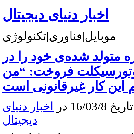
اخبار دنیای دیجیتال
موبایل|فناوری|تکنولوژی
د تازه متولد شده‌ی خود را در
موتورسیکلت فروخت: “من
16/0 در
اخبار دنیای
دیجیتال