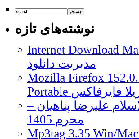
شرکت
اپل
به
ازای
نوشته‌های تازه
هر
کارمند
این
شرکت،
Internet Download Man
دو
برابر
مدیریت دانلود
گوگل
است
Mozilla Firefox 152.0
 موزیلا فایرفاکس
لام علیرضا پناهیان –
محرم 1405
Mp3tag 3.35 Wi ویرایش تگ فایل