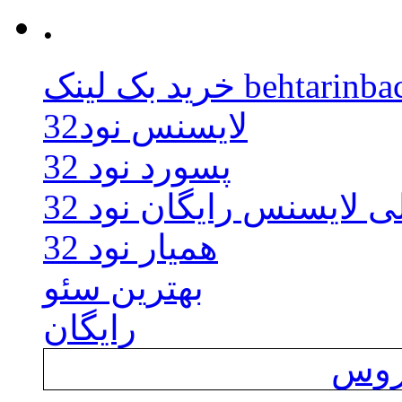
.
behtarinbacklink.
لایسنس نود32
پسورد نود 32
ی لایسنس رایگان نود 32
همیار نود 32
بهترین سئو
رایگان
یروس