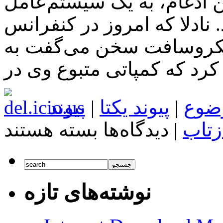
ن ادغام، به یک سیستم‌عامل
 نادلا که امروز در کنفرانس
ایکروسافت سخن می‌گفت به
ضوع
|
پیوند یکتا
|
پیوند
برای
زتاب
|
دیدگاه‌ها
بسته هستند
مایکروسافت
ادغام
نسخه‌های
مختلف
ویندوز
نوشته‌های تازه