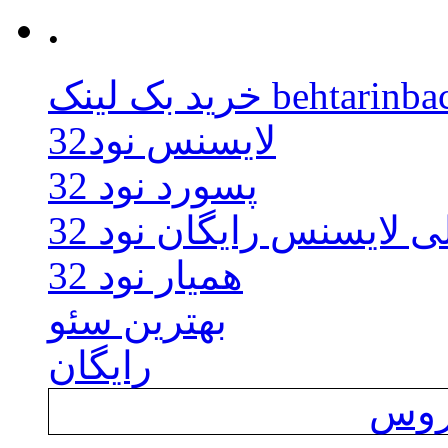
.
behtarinbacklink.
لایسنس نود32
پسورد نود 32
ی لایسنس رایگان نود 32
همیار نود 32
بهترین سئو
رایگان
یروس