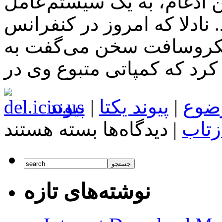
ن ادغام، به یک سیستم‌عامل
 نادلا که امروز در کنفرانس
ایکروسافت سخن می‌گفت به
ضوع
|
پیوند یکتا
|
پیوند
برای
زتاب
|
دیدگاه‌ها
بسته هستند
مایکروسافت
ادغام
نسخه‌های
مختلف
ویندوز
نوشته‌های تازه