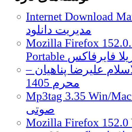
زمانی
PS4
Internet Download Man
خواهد
بود!
مدیریت دانلود
|
آپدیت
شد
Mozilla Firefox 152.0
 موزیلا فایرفاکس
لام علیرضا پناهیان –
محرم 1405
Mp3tag 3.35 Wi ویرایش تگ فایل
صوتی
Mozilla Firefox 152.0