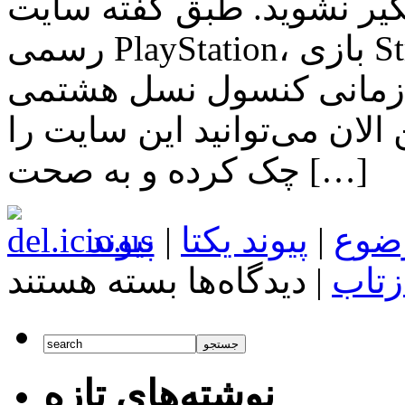
لگیر نشوید. طبق گفته سایت
رسمی PlayStation، بازی Street Fighter V تنها در انحصار
زمانی کنسول نسل هشتمی Sony یعنی PS4 خواهد بود. با
الان می‌توانید این سایت را
چک کرده و به صحت […]
ضوع
|
پیوند یکتا
|
پیوند
برای
زتاب
|
دیدگاه‌ها
بسته هستند
اخبار
تکنولوژی
Street
Fighter
V
تنها
نوشته‌های تازه
در
انحصار