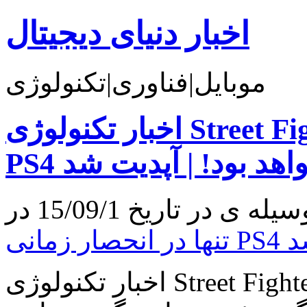
اخبار دنیای دیجیتال
موبایل|فناوری|تکنولوژی
اخبار تکنولوژی Street Fighter V تنها در انحصار زمانی
P خواهد بود! | آپدیت شد
 شد
اخبار تکنولوژی Street Fighter V تنها در انحصار زمانی PS4