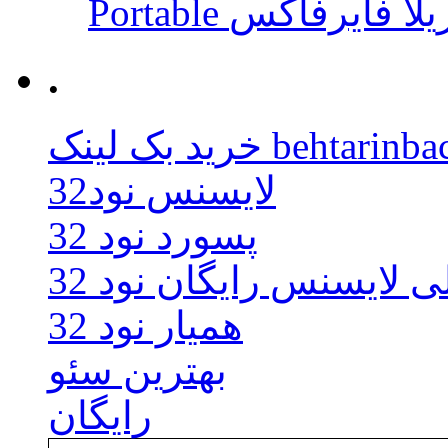
 موزیلا فایرفاکس
.
behtarinbacklink.
لایسنس نود32
پسورد نود 32
ی لایسنس رایگان نود 32
همیار نود 32
بهترین سئو
رایگان