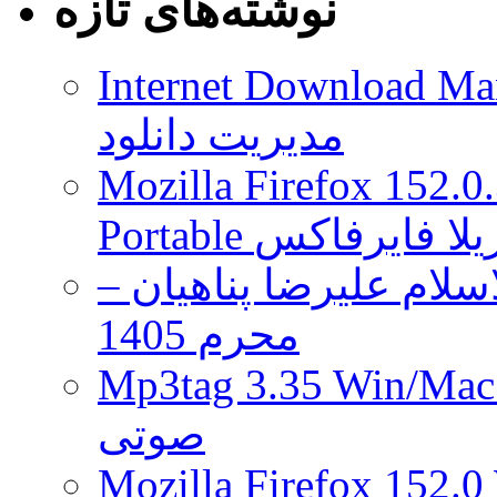
نوشته‌های تازه
با
تصاویر
بیش‌تر
و
Internet Download Man
اولین
ویدیو
مدیریت دانلود
از
بروزرسانی
Mozilla Firefox 152.0
۳٫۰
کنسول
PS4
 موزیلا فایرفاکس
همراه
ما
لام علیرضا پناهیان –
باشید
محرم 1405
Mp3tag 3.35 Wi ویرایش تگ فایل
صوتی
Mozilla Firefox 152.0