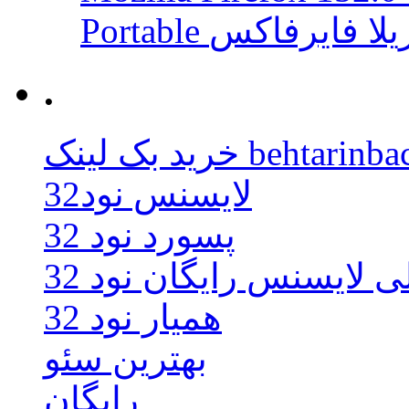
 موزیلا فایرفاکس
.
behtarinbacklink.
لایسنس نود32
پسورد نود 32
ی لایسنس رایگان نود 32
همیار نود 32
بهترین سئو
رایگان