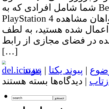
شما شامل افرادی که به Beta بروزرسانی شماره ۳٫۰ کنسول
PlayStation 4 دسترسی دارند نمی‌شوید اما خواهان مشاهده
اعمال شده هستید، به لطف
ده در فضای مجازی از رابط
[…]
ضوع
|
پیوند یکتا
|
پیوند
برای
زتاب
|
دیدگاه‌ها
بسته هستند
اخبار
تکنولوژی
PS4
بهتر
از
همیشه: