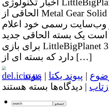
اخبار تکنولوژی LittleBigPlanet 3 در این هفته یک بسته
الحاقی از Metal Gear Solid V دریافت خواهد کرد به تازگی
ب‌سایت رسمی خود اعلام
 است یک بسته الحاقی جدید
برای بازی LittleBigPlanet 3 عرضه شود. در واقع سونی قصد
دارد که بسته ای از […]
ضوع
|
پیوند یکتا
|
پیوند
برای
زتاب
|
دیدگاه‌ها
بسته هستند
اخبار
تکنولوژی
LittleBigPlanet
3
در