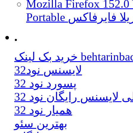
Mozilla Firefox 152.0
 موزیلا فایرفاکس
.
behtarinbacklink.
لایسنس نود32
پسورد نود 32
ی لایسنس رایگان نود 32
همیار نود 32
بهترین سئو