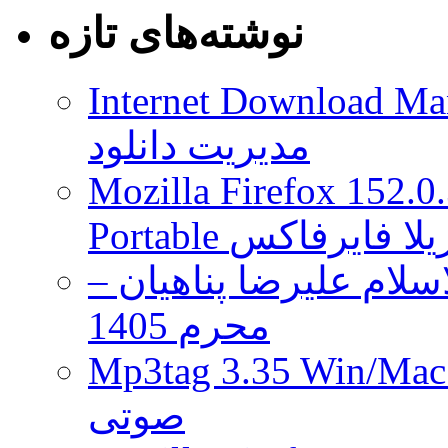
این
نوشته‌های تازه
هفته
یک
بسته
الحاقی
Internet Download Man
از
Metal
مدیریت دانلود
Gear
Solid
V
Mozilla Firefox 152.0
دریافت
خواهد
 موزیلا فایرفاکس
کرد
لام علیرضا پناهیان –
محرم 1405
Mp3tag 3.35 Wi ویرایش تگ فایل
صوتی