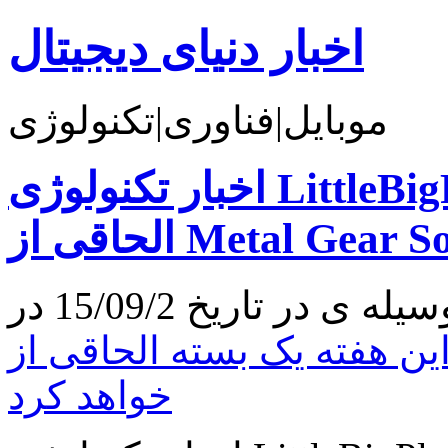
اخبار دنیای دیجیتال
موبایل|فناوری|تکنولوژی
اخبار تکنولوژی LittleBigPlanet 3 در این هفته یک بسته
 هفته یک بسته الحاقی از Metal Gear Solid V دریافت
خواهد کرد