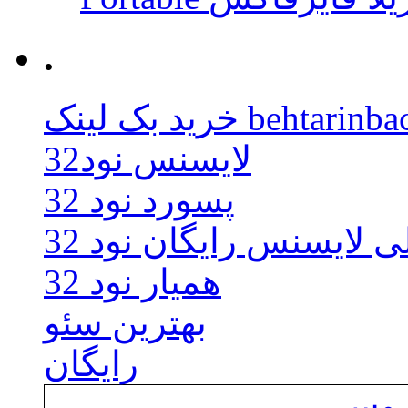
.
behtarinbacklink.
لایسنس نود32
پسورد نود 32
ی لایسنس رایگان نود 32
همیار نود 32
بهترین سئو
رایگان
یروس