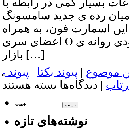
ات بسیار کمی در رابطه با
یان رده ی جدید سامسونگ، Galaxy Mega On شنیده ایم. به
سمارت فون، به همراه Grand On،
اعضای سری O کمپانی کره ای باشند که به زودی روانه ی
بازار […]
ن موضوع
|
پیوند یکتا
|
پیوند
برای
زتاب
|
دیدگاه‌ها
بسته هستند
اخبار
تکنولوژی
Geekbench
مشخصات
فنی
Galaxy
نوشته‌های تازه
Mega
On
را