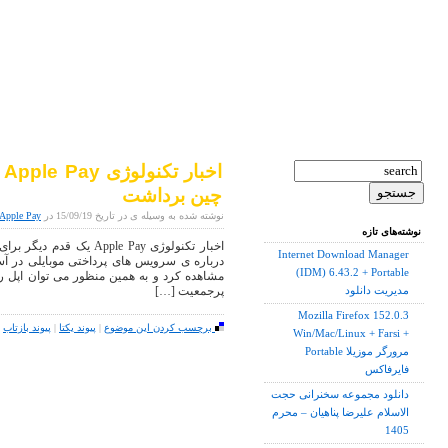
ا
چین برداشت
نوشته شده به وسیله ی در تاریخ 15/09/19 در
Apple Pay یک قدم دیگر برای فعال شدن در چین برداش
نوشته‌های تازه
اخبار تکنولوژی pple Pay
Internet Download Manager
درباره ی سرویس های پرداختی موبایلی در آ
(IDM) 6.43.2 + Portable
پرجمعیت […]
مدیریت دانلود
Mozilla Firefox 152.0.3
برچسب کردن این موضوع
|
پیوند یکتا
|
پیوند بازتاب
|
Win/Mac/Linux + Farsi +
Portable مرورگر موزیلا
فایرفاکس
دانلود مجموعه سخنرانی حجت
الاسلام علیرضا پناهیان – محرم
1405