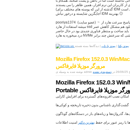
دانی نداشته است اما در باطن و پشت صحنه، همگام با
ز کاربران این نرم افزار، همین ظاهر را می پسندند
(گذشته از این که پوسته های مختلف برای IDM موجود است) و در آخر این که زیاد امیدوار به آمدن یک
جایگزین شایسته و درخور نباش! IDM بهترینه 🙂
pooriya1374 (عضو سايت) ~ 1398/09/15 پاسخ سرعت هارد از cpu کمتره برای همین اینطوری
میشه استفاده از هارد ssd هم برای کاربرهای اهل دانلود هم مشکل کاهش عمر ssd رو براشون
 ساخت و منتظر فناوری جدیدی بود در حال حاضر cpu نسل 8 شما فقط به این
برای
پیوند یکتا
|
پیوند بازتاب
|
دیدگاه‌ها
بسته هستند
Internet
Download
Mozilla Firefox 152.0.3 Win/Mac
Manager
(IDM)
مرورگر موزیلا فایرفاکس
6.43.2
26/06/ در
دسته‌بندی نشده
+
Portable
مدیریت
Mozilla Firefox 152.0.3 Win/
دانلود
Port مرورگر موزیلا فایرفاکس
امکان نصب افزونه‌های گسترده برای افزایش کارایی
گشت‌گذاری ناشناس بدون ذخیره تاریخچه و کوکی‌ها
ا، گذرواژه‌ها و زبانه‌های باز در دستگاه‌های گوناگون
ها با رمز عبور برای حفظ
بهترین دکتر
امنیت اطلاعات