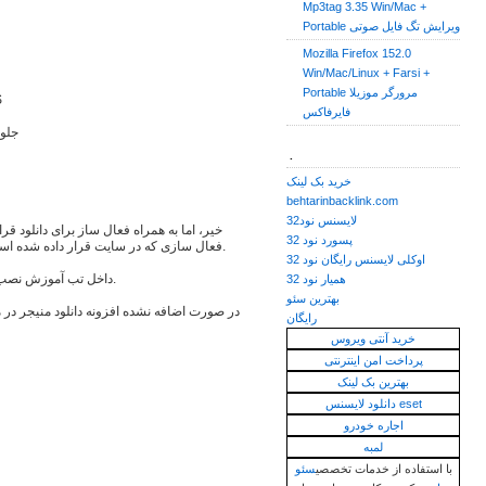
Mp3tag 3.35 Win/Mac +
Portable ویرایش تگ فایل صوتی
Mozilla Firefox 152.0
Win/Mac/Linux + Farsi +
Portable مرورگر موزیلا
پشت
فایرفاکس
جلوگ
.
خرید بک لینک
behtarinbacklink.com
لایسنس نود32
خیر، اما به همراه فعال ساز برای دانلود ق
پسورد نود 32
فعال سازی که در سایت قرار داده شده است، بدون محدودیت میتوانید از نرم افزار استفاده کنید.
اوکلی لایسنس رایگان نود 32
داخل تب آموزش نصب و فعال سازی نرم افزار توضیحات نوشته شده است.
همیار نود 32
بهترین سئو
در صورت اضافه نشده افزونه دانلود منیجر در م
رایگان
خرید آنتی ویروس
پرداخت امن اینترنتی
بهترین بک لینک
دانلود لایسنس eset
اجاره خودرو
لمبه
با استفاده از خدمات تخصصی
سئو