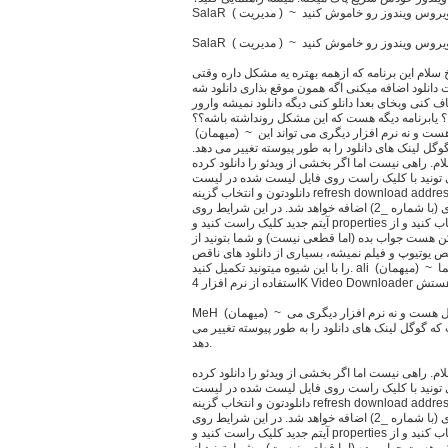
یروس ویندوز رو خاموش کنید
(ميهمان) ~ 1398/07/22 پاسخ سلام این برنامه که ازهمه بهتره یه مشکل داره وقتی
دانلود اضافه میکنی اگه همون موقع بذاری دانلود شه
ف کنی وبخای بعدا دانلو کنی دیگه دانلود نمیشه وارور
ابرنامه دیگه هست که این مشکل رونداشته باشه؟؟ MeH
(ميهمان) ~ 1398/08/3 پاسخ نه راه حلی برای این مشکل هست و نه نرم افزار دیگری می تواند این
وگل لینک های دانلود را به طور پیوسته تغییر می دهد.
) ~ 1398/11/10 پاسخ سلام. راهی نیست اما اگر بخشی از ویدئو را دانلود کرده
 می تونید با کلیک راست روی فایل لیست شده در لیست
دانلودتون و انتخاب گزینه refresh download address مجددا به صفحه دانلود منتقل شوید و دوباره
اقدام به دانلود کنید. در لیست دانلود آیتم تکراری (با شماره _2) اضافه خواهد شد. در این شرایط روی
آیتم جدید کلیک راست کنید و properties را انتخاب کنید و از address، آدرس لینک آیتم جدید را کپی
کن هست جواب بده (اما قطعی نیست) و شما بتونید از
ختص یوتیوپ و فیلم نمیشه، بسیاری از دانلود های ناقص
را با این شیوه میتونید تکمیل کنید. ali (ميهمان) ~ 1398/11/30 پاسخ سلام حل مشکل شما
ده از نرم افزار 4K Video Downloader هستش
MeH (ميهمان) ~ 1398/08/3 پاسخ نه راه حلی برای این مشکل هست و نه نرم افزار دیگری می
 که گوگل لینک های دانلود را به طور پیوسته تغییر می
دهد.
) ~ 1398/11/10 پاسخ سلام. راهی نیست اما اگر بخشی از ویدئو را دانلود کرده
 می تونید با کلیک راست روی فایل لیست شده در لیست
دانلودتون و انتخاب گزینه refresh download address مجددا به صفحه دانلود منتقل شوید و دوباره
اقدام به دانلود کنید. در لیست دانلود آیتم تکراری (با شماره _2) اضافه خواهد شد. در این شرایط روی
آیتم جدید کلیک راست کنید و properties را انتخاب کنید و از address، آدرس لینک آیتم جدید را کپی