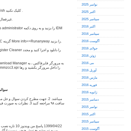
نوامبر 2025
نرم افزار رو نصب کنید ، اما در پایان به روی دکمه Finish کلیک نکنید .
اکتبر 2025
سپتامبر 2025
آنتی ویروس خود را در هنگام استفاده از Patch غیرفعال کنید.
اکتبر 2016
سپتامبر 2016
آگوست 2016
در صورت مشاهده پیام Windows protected your PC گزینه More info=>Runanyway را بزنید.
جولای 2016
ژوئن 2016
می 2016
آوریل 2016
مارس 2016
فوریه 2016
سوالی داری
ژانویه 2016
دسامبر 2015
نوامبر 2015
اکتبر 2015
سپتامبر 2015
آگوست 2015
میرم تو پوشه پچ توش هیچی نیست انگار و