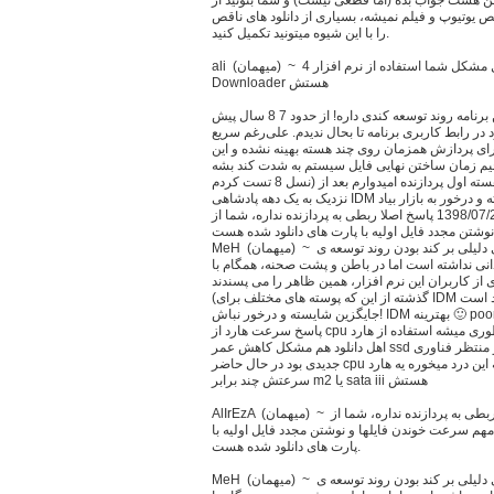
کن هست جواب بده (اما قطعی نیست) و شما بتونید از
ختص یوتیوپ و فیلم نمیشه، بسیاری از دانلود های ناقص
را با این شیوه میتونید تکمیل کنید.
ali (ميهمان) ~ 1398/11/30 پاسخ سلام حل مشکل شما استفاده از نرم افزار 4K Video
Downloader هستش
علی (ميهمان) ~ 1398/07/3 پاسخ چقدر این برنامه روند توسعه کندی داره! از حدود 7 8 سال پیش
در رابط کاربری برنامه تا بحال ندیدم. علی‌رغم سریع
برای پردازش همزمان روی چند هسته بهینه نشده و این
 زمان ساختن نهایی فایل سیستم به شدت کند بشه (با cpu
نسل 8 تست کردم) چون تمام بار پردازشی میفته روی دوش هسته اول پردازنده امیدوارم بعد از
نزدیک به یک دهه پادشاهی IDM یک جایگزین شایسته و درخور به بازار بیاد AlIrEzA (ميهمان) ~
1398/07/20 پاسخ اصلا ربطی به پردازنده نداره، شما از ssd استفاده کن، ببین فایل نهایی چقد سریع
شتن مجدد فایل اولیه با پارت های دانلود شده هست.
MeH (ميهمان) ~ 1398/08/3 پاسخ تغییر نکردن رابط کاربری دلیلی بر کند بودن روند توسعه ی
دانی نداشته است اما در باطن و پشت صحنه، همگام با
ز کاربران این نرم افزار، همین ظاهر را می پسندند
(گذشته از این که پوسته های مختلف برای IDM موجود است) و در آخر این که زیاد امیدوار به آمدن یک
جایگزین شایسته و درخور نباش! IDM بهترینه 🙂 pooriya1374 (عضو سايت) ~ 1398/09/15
پاسخ سرعت هارد از cpu کمتره برای همین اینطوری میشه استفاده از هارد ssd هم برای کاربرهای
اهل دانلود هم مشکل کاهش عمر ssd رو براشون بوجود میاره فعلا باید ساخت و منتظر فناوری
جدیدی بود در حال حاضر cpu نسل 8 شما فقط به این درد میخوره یه هارد NVMe داشته باشی که
سرعتش چند برابر m2 یا sata iii هستش
AlIrEzA (ميهمان) ~ 1398/07/20 پاسخ اصلا ربطی به پردازنده نداره، شما از ssd استفاده کن،
مهم سرعت خوندن فایلها و نوشتن مجدد فایل اولیه با
پارت های دانلود شده هست.
MeH (ميهمان) ~ 1398/08/3 پاسخ تغییر نکردن رابط کاربری دلیلی بر کند بودن روند توسعه ی