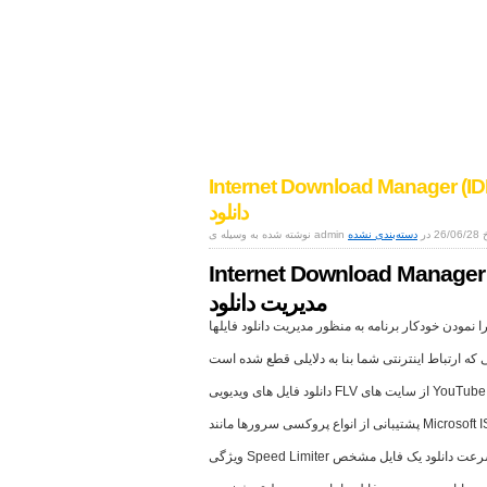
اخبار دنیای دیجیتال
موبایل|فناوری|تکنولوژی
Internet Download Manager ( مدیریت
دانلود
26/06/ در
دسته‌بندی نشده
Internet Download Manager (
مدیریت دانلود
نمودن خودکار برنامه به منظور مدیریت دانلود فایلها
یی که ارتباط اینترنتی شما بنا به دلایلی قطع شده است
دانلود فایل های ویدیویی FLV از سایت های YouTube
Microsoft ISA, FTP proxy
محدود کردن سرعت دانلود یک فایل مشخص