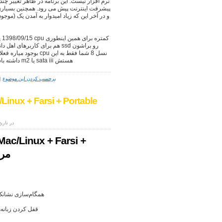
نرم افزار نیست. این برنامه در ظاهر تغییر چن
پیشرفت اینترنت پیش می رود. همچنین بسیاری ا
بوجود میاره فعلا باید
درد میخوره یه هارد NVMe داشته باشی که سرعتش چند برابر m2 یا sata iii هستش
برچسب کردن این موضوع
|
/Linux + Farsi + Portable
نوشته شده به وسیله ی admin در تاریخ 25
Mac/Linux + Farsi +
able
همگام‌سازی نشانک‌ه
قفل کردن زبانه‌