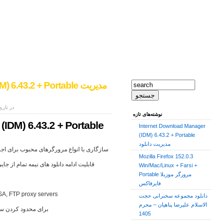
IDM) 6.43.2 + Portable
نوشته شده به وسیله ی admin در تاریخ 28
نوشته‌های تازه
IDM) 6.43.2 + Portable
Internet Download Manager
(IDM) 6.43.2 + Portable
مدیریت دانلود
سازگاری با انواع مرورگرهای محبوب برای اجرا 
Mozilla Firefox 152.0.3
قابلیت ادامه دانلود های نیمه تمام از جا
Win/Mac/Linux + Farsi +
Portable مرورگر موزیلا
فایرفاکس
پشتیبانی از انواع پروکسی سرورها مانند  servers
دانلود مجموعه سخنرانی حجت
الاسلام علیرضا پناهیان – محرم
ویژگی Speed Limiter برای 
1405