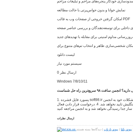
دودسازی خودکار پنجره‌های مزاحم و تبلیغات مزاحم
نمایش خوانا و بدون حواس‌پرتی با حالت مطالعه
امکان گرفتن خروجی از صفحات وب به قالب PDF
ای داخلی برای توسعه‌دهندگان و بررسی عناصر صفحه
‌روزرسانی مداوم امنیتی برای مقابله با تهدیدهای جدید
لیست دانلود
سیستم مورد نیاز
ارسال نظر 0
Windows 7/8/10/11
د؟ انجمن سافت ٩٨ سریع‌ترین راه حل شماست
1. پسورد فایل فشرده soft98.ir میباشد. 2. جهت مطرح کردن سوال و حل مشکلات خود به انجمن
سافت ٩٨ مراجعه کنید 3. نظرات به صورت فینگلیش تایید نخواهد شد. 4. درخواست قرار دادن فعال
ساز جدا رسیدگی نخواهد شد و به انجمن مراجعه کنید
ارسال نظرات
برای
پیوند یکتا
|
پیوند بازتاب
|
دیدگاه‌ها
بسته هستند