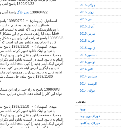
SalaR ( مديریت ) ~ 1399/04/22 پاسخ آنتی ویروس ویندوز رو خاموش کنید
جولای 2015
ژوئن 2015
SalaR ( مديریت ) ~ 1399/04/22
نصر بلاگ
پاسخ آنتی و
می 2015
اسماعیل 
شماازسایت یوتیوب یه فیلم به لیست 
آوریل 2015
..اونودانلودمیکنه ولی اگه فقط به لیست اضا
مارس 2015
میده ایا راهی هست برای این مشکل؟؟ ی
فوریه 2015
کار را انجام دهد. دلیلش هم این است که گ
مهدی (ميهمان
ژانویه 2015
باشید و لینک دانلود تغییر کرده باشه،
دسامبر 2014
نوامبر 2014
کنید و جایگزین آدرس آیتم قدیمی کنید. مم
اکتبر 2014
ادامه فایل به دانلود بپردازید . همچنین این م
سپتامبر 2014
استفا
آگوست 2014
جولای 2014
تواند این کار را انجام دهد. دلیلش هم این است
اطلاعات
مهدی (ميهمان
ورود
باشید و لینک دانلود تغییر کرده باشه،
خوراک ورودی‌ها
خوراک دیدگاه‌ها