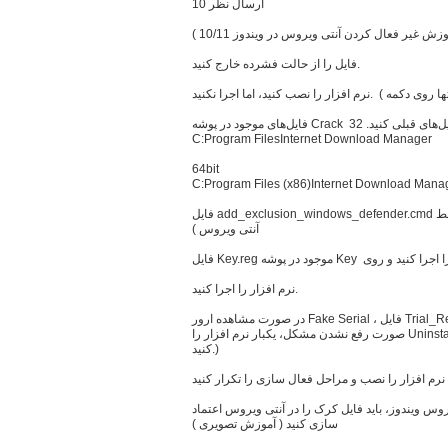
ارسال نظر 10
ش غیر فعال کردن آنتی ویروس در ویندوز 10/11 )
فایل را از حالت فشرده خارج کنید.
C:Program FilesInternet Download Manager
64bit
C:Program Files (x86)Internet Download Mana
فایل add_exclusion_windows_defender.cmd را اجرا کنید. ( برای جلوگیری از حذف کرک توسط
آنتی ویروس )
نرم افزار را اجرا کنید.
در صورت مشاهده ارور Fake Serial ، فایل Trial_Reset_IDM.reg را اجرا کنید و Yes بزنید. (در
صورت رفع نشدن مشکل، یکبار نرم افزار را Uninstall کنید و در مراحل حذف گزینه Full را انتخاب
کنید.)
 ویندوز، باید فایل کرک را در آنتی ویروس اعتماد
سازی کنید ( آموزش تصویری )