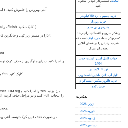
سایت
، کسب‌وکار خود را متحول
کنید.
آنتی ویروس را خاموش کنید . ( آموز
خرید بیسیم با برد 50 کیلومتر
خرید رپورتاژ
نرم افزار را نصب کنید، اما اجرا نکنید. ( در انتها روی دکمه Finish کلیک نکنید )
هندزفری بی سیم
راهکار سریع و اقتصادی برای رشد
فایل‌های موجود در پوشه Crack را در مسیر زیر کپی و جایگزین فایل‌های قبلی کنید. 32bit
کسب‌وکار شما،
خرید لینک
است که
قدرت برندتان را در فضای آنلاین
چندبرابر می‌ک.
ger
جواب کامل آمیرزا اپدیت جدید
1404
نود 32 لایسنس
فایل Key.reg موجود در پوشه Key را اجرا کنید و روی Yes کلیک کنید.
دلیل آب دادن ماشین لباسشویی
خرید فالوور میکس اینستاگرام
خوش کده
بایگانی‌ها
ژوئن 2026
مجدد نرم افزار را نصب و مراحل فعال سازی را تکرار کنید.
فوریه 2026
در صورت حذف فایل کرک توسط آنتی ویروس
ژانویه 2026
دسامبر 2025