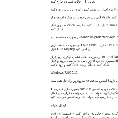
فایل را از حالت فشرده خارج کنید.
به روی فایل Patch کلیک راست کنید و گزینه Run as administrator را بزنید و به روی دکمه IDM
کلیک کنید
در صورت مشاهده ارور Fake Serial ، فایل IDM Register Cleaner را دانلود و اجرا کنید و مجدد
فایل Run Key.reg را اجرا کنید.
در صورت اضافه نشدن آیکون نرم افزار Internet Download Manager به مرورگر فایرفاکس ، به
مسیری که نرم افزار نصب شده است بروید و فایل idmmzcc3.xpi را داخل مرورگر بکشید و رها
کنید و روی دکمه Add و بعد Okay کلیک کنید.
Windows 7/8/10/11
د؟ انجمن سافت ٩٨ سریع‌ترین راه حل شماست
1. پسورد فایل فشرده soft98.ir میباشد. 2. جهت مطرح کردن سوال و حل مشکلات خود به انجمن
سافت ٩٨ مراجعه کنید 3. نظرات به صورت فینگلیش تایید نخواهد شد. 4. درخواست قرار دادن فعال
ساز جدا رسیدگی نخواهد شد و به انجمن مراجعه کنید
ارسال نظرات
amin (ميهمان) ~ 1399/04/22 پاسخ من ویندوز 10 تازه نصب کردم میخوام فایل پچ رو اجرا کنم
یندوز خودش سریع پاک میکنه. میشه راهنمایی کنید؟