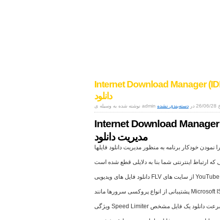
اخبار دنیای دیجیتال
موبایل|فناوری|تکنولوژی
Internet Download Manager ( مدیریت
دانلود
26/06/ در
دسته‌بندی نشده
Internet Download Manager (
مدیریت دانلود
نمودن خودکار برنامه به منظور مدیریت دانلود فایلها
یی که ارتباط اینترنتی شما بنا به دلایلی قطع شده است
دانلود فایل های ویدیویی FLV از سایت های YouTube
Microsoft ISA, FTP proxy
محدود کردن سرعت دانلود یک فایل مشخص