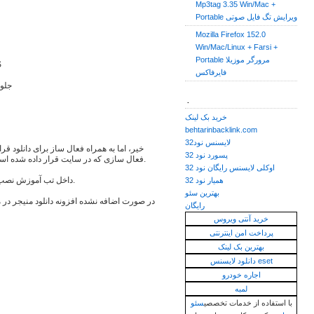
Mp3tag 3.35 Win/Mac +
Portable ویرایش تگ فایل صوتی
Mozilla Firefox 152.0
Win/Mac/Linux + Farsi +
Portable مرورگر موزیلا
پشت
فایرفاکس
جلوگ
.
خرید بک لینک
behtarinbacklink.com
لایسنس نود32
خیر، اما به همراه فعال ساز برای دانلود ق
پسورد نود 32
فعال سازی که در سایت قرار داده شده است، بدون محدودیت میتوانید از نرم افزار استفاده کنید.
اوکلی لایسنس رایگان نود 32
داخل تب آموزش نصب و فعال سازی نرم افزار توضیحات نوشته شده است.
همیار نود 32
بهترین سئو
در صورت اضافه نشده افزونه دانلود منیجر در م
رایگان
خرید آنتی ویروس
پرداخت امن اینترنتی
بهترین بک لینک
دانلود لایسنس eset
اجاره خودرو
لمبه
با استفاده از خدمات تخصصی
سئو