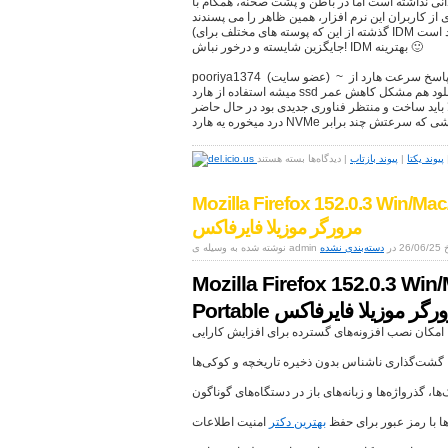
دانی نداشته است اما در باطن و پشت صحنه، همگام با
ز کاربران این نرم افزار، همین ظاهر را می پسندند
(گذشته از این که پوسته های مختلف برای IDM موجود است) و در آخر این که زیاد امیدوار به آمدن یک
جایگزین شایسته و درخور نباش! IDM بهترینه 🙂
pooriya1374 (عضو سايت) ~ 1398/09/15 پاسخ سرعت هارد از cpu کمتره برای همین اینطوری
میشه استفاده از هارد ssd هم برای کاربرهای اهل دانلود هم مشکل کاهش عمر ssd رو براشون
 ساخت و منتظر فناوری جدیدی بود در حال حاضر cpu نسل 8 شما فقط به این
برای
پیوند یکتا
|
پیوند بازتاب
|
دیدگاه‌ها
بسته هستند
Internet
Download
Mozilla Firefox 152.0.3 Win/Mac
Manager
(IDM)
مرورگر موزیلا فایرفاکس
6.43.2
26/06/ در
دسته‌بندی نشده
+
Portable
مدیریت
Mozilla Firefox 152.0.3 Win/
دانلود
Port مرورگر موزیلا فایرفاکس
امکان نصب افزونه‌های گسترده برای افزایش کارایی
گشت‌گذاری ناشناس بدون ذخیره تاریخچه و کوکی‌ها
ا، گذرواژه‌ها و زبانه‌های باز در دستگاه‌های گوناگون
ها با رمز عبور برای حفظ
بهترین دکتر
امنیت اطلاعات