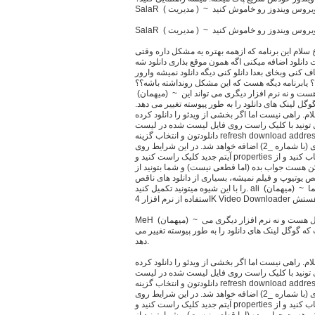
یروس ویندوز رو خاموش کنید
(ميهمان) ~ 1398/07/22 پاسخ سلام این برنامه که ازهمه بهتره یه مشکل داره وقتی
دانلود اضافه میکنی اگه همون موقع بذاری دانلود شه
ف کنی وبخای بعدا دانلو کنی دیگه دانلود نمیشه وارور
ابرنامه دیگه هست که این مشکل رونداشته باشه؟؟ MeH
(ميهمان) ~ 1398/08/3 پاسخ نه راه حلی برای این مشکل هست و نه نرم افزار دیگری می تواند این
وگل لینک های دانلود را به طور پیوسته تغییر می دهد.
) ~ 1398/11/10 پاسخ سلام. راهی نیست اما اگر بخشی از ویدئو را دانلود کرده
 می تونید با کلیک راست روی فایل لیست شده در لیست
دانلودتون و انتخاب گزینه refresh download address مجددا به صفحه دانلود منتقل شوید و دوباره
اقدام به دانلود کنید. در لیست دانلود آیتم تکراری (با شماره _2) اضافه خواهد شد. در این شرایط روی
آیتم جدید کلیک راست کنید و properties را انتخاب کنید و از address، آدرس لینک آیتم جدید را کپی
کن هست جواب بده (اما قطعی نیست) و شما بتونید از
ختص یوتیوپ و فیلم نمیشه، بسیاری از دانلود های ناقص
را با این شیوه میتونید تکمیل کنید. ali (ميهمان) ~ 1398/11/30 پاسخ سلام حل مشکل شما
ده از نرم افزار 4K Video Downloader هستش
MeH (ميهمان) ~ 1398/08/3 پاسخ نه راه حلی برای این مشکل هست و نه نرم افزار دیگری می
 که گوگل لینک های دانلود را به طور پیوسته تغییر می
دهد.
) ~ 1398/11/10 پاسخ سلام. راهی نیست اما اگر بخشی از ویدئو را دانلود کرده
 می تونید با کلیک راست روی فایل لیست شده در لیست
دانلودتون و انتخاب گزینه refresh download address مجددا به صفحه دانلود منتقل شوید و دوباره
اقدام به دانلود کنید. در لیست دانلود آیتم تکراری (با شماره _2) اضافه خواهد شد. در این شرایط روی
آیتم جدید کلیک راست کنید و properties را انتخاب کنید و از address، آدرس لینک آیتم جدید را کپی