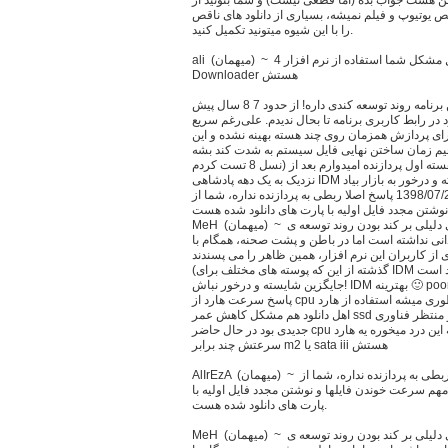
کن هست جواب بده (اما قطعی نیست) و شما بتونید از
ختص یوتیوپ و فیلم نمیشه، بسیاری از دانلود های ناقص
را با این شیوه میتونید تکمیل کنید.
ali (ميهمان) ~ 1398/11/30 پاسخ سلام حل مشکل شما استفاده از نرم افزار 4K Video
Downloader هستش
علی (ميهمان) ~ 1398/07/3 پاسخ چقدر این برنامه روند توسعه کندی داره! از حدود 7 8 سال پیش
در رابط کاربری برنامه تا بحال ندیدم. علی‌رغم سریع
برای پردازش همزمان روی چند هسته بهینه نشده و این
 زمان ساختن نهایی فایل سیستم به شدت کند بشه (با cpu
نسل 8 تست کردم) چون تمام بار پردازشی میفته روی دوش هسته اول پردازنده امیدوارم بعد از
نزدیک به یک دهه پادشاهی IDM یک جایگزین شایسته و درخور به بازار بیاد AlIrEzA (ميهمان) ~
1398/07/20 پاسخ اصلا ربطی به پردازنده نداره، شما از ssd استفاده کن، ببین فایل نهایی چقد سریع
شتن مجدد فایل اولیه با پارت های دانلود شده هست.
MeH (ميهمان) ~ 1398/08/3 پاسخ تغییر نکردن رابط کاربری دلیلی بر کند بودن روند توسعه ی
دانی نداشته است اما در باطن و پشت صحنه، همگام با
ز کاربران این نرم افزار، همین ظاهر را می پسندند
(گذشته از این که پوسته های مختلف برای IDM موجود است) و در آخر این که زیاد امیدوار به آمدن یک
جایگزین شایسته و درخور نباش! IDM بهترینه 🙂 pooriya1374 (عضو سايت) ~ 1398/09/15
پاسخ سرعت هارد از cpu کمتره برای همین اینطوری میشه استفاده از هارد ssd هم برای کاربرهای
اهل دانلود هم مشکل کاهش عمر ssd رو براشون بوجود میاره فعلا باید ساخت و منتظر فناوری
جدیدی بود در حال حاضر cpu نسل 8 شما فقط به این درد میخوره یه هارد NVMe داشته باشی که
سرعتش چند برابر m2 یا sata iii هستش
AlIrEzA (ميهمان) ~ 1398/07/20 پاسخ اصلا ربطی به پردازنده نداره، شما از ssd استفاده کن،
مهم سرعت خوندن فایلها و نوشتن مجدد فایل اولیه با
پارت های دانلود شده هست.
MeH (ميهمان) ~ 1398/08/3 پاسخ تغییر نکردن رابط کاربری دلیلی بر کند بودن روند توسعه ی