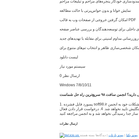
دودسازی خودکار پنجره‌های مزاحم و تبلیغات مزاحم
نمایش خوانا و بدون حواس‌پرتی با حالت مطالعه
امکان گرفتن خروجی از صفحات وب به قالب PDF
ای داخلی برای توسعه‌دهندگان و بررسی عناصر صفحه
‌روزرسانی مداوم امنیتی برای مقابله با تهدیدهای جدید
لیست دانلود
سیستم مورد نیاز
ارسال نظر 0
Windows 7/8/10/11
د؟ انجمن سافت ٩٨ سریع‌ترین راه حل شماست
1. پسورد فایل فشرده soft98.ir میباشد. 2. جهت مطرح کردن سوال و حل مشکلات خود به انجمن
سافت ٩٨ مراجعه کنید 3. نظرات به صورت فینگلیش تایید نخواهد شد. 4. درخواست قرار دادن فعال
ساز جدا رسیدگی نخواهد شد و به انجمن مراجعه کنید
ارسال نظرات
برای
پیوند یکتا
|
پیوند بازتاب
|
دیدگاه‌ها
بسته هستند