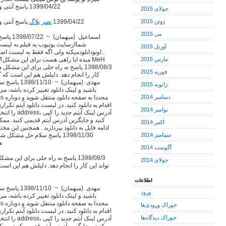
SalaR ( مديریت ) ~ 1399/04/22 پاسخ آنتی ویروس ویندوز رو خاموش کنید
جولای 2015
ژوئن 2015
SalaR ( مديریت ) ~ 1399/04/22
نصر بلاگ
پاسخ آنتی و
می 2015
اسماعیل 
شماازسایت یوتیوب یه فیلم به لیست 
آوریل 2015
..اونودانلودمیکنه ولی اگه فقط به لیست اضا
مارس 2015
میده ایا راهی هست برای این مشکل؟؟ ی
فوریه 2015
کار را انجام دهد. دلیلش هم این است که گ
مهدی (ميهمان
ژانویه 2015
باشید و لینک دانلود تغییر کرده باشه،
دسامبر 2014
نوامبر 2014
کنید و جایگزین آدرس آیتم قدیمی کنید. مم
اکتبر 2014
ادامه فایل به دانلود بپردازید . همچنین این م
سپتامبر 2014
استفا
آگوست 2014
جولای 2014
تواند این کار را انجام دهد. دلیلش هم این است
اطلاعات
مهدی (ميهمان
ورود
باشید و لینک دانلود تغییر کرده باشه،
خوراک ورودی‌ها
خوراک دیدگاه‌ها