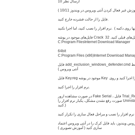
ارسال نظر 10
ش غیر فعال کردن آنتی ویروس در ویندوز 10/11 )
فایل را از حالت فشرده خارج کنید.
C:Program FilesInternet Download Manager
64bit
C:Program Files (x86)Internet Download Mana
فایل add_exclusion_windows_defender.cmd را اجرا کنید. ( برای جلوگیری از حذف کرک توسط
آنتی ویروس )
نرم افزار را اجرا کنید.
در صورت مشاهده ارور Fake Serial ، فایل Trial_Reset_IDM.reg را اجرا کنید و Yes بزنید. (در
صورت رفع نشدن مشکل، یکبار نرم افزار را Uninstall کنید و در مراحل حذف گزینه Full را انتخاب
کنید.)
 ویندوز، باید فایل کرک را در آنتی ویروس اعتماد
سازی کنید ( آموزش تصویری )