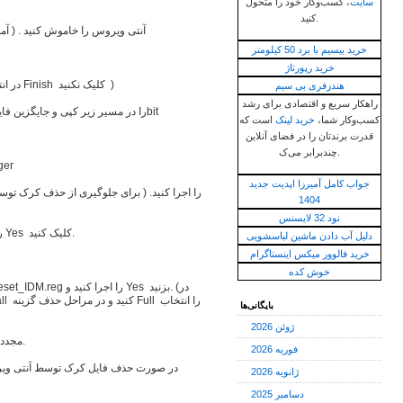
سایت
، کسب‌وکار خود را متحول
کنید.
آنتی ویروس را خاموش کنید . ( آموز
خرید بیسیم با برد 50 کیلومتر
خرید رپورتاژ
نرم افزار را نصب کنید، اما اجرا نکنید. ( در انتها روی دکمه Finish کلیک نکنید )
هندزفری بی سیم
راهکار سریع و اقتصادی برای رشد
فایل‌های موجود در پوشه Crack را در مسیر زیر کپی و جایگزین فایل‌های قبلی کنید. 32bit
کسب‌وکار شما،
خرید لینک
است که
قدرت برندتان را در فضای آنلاین
چندبرابر می‌ک.
ger
جواب کامل آمیرزا اپدیت جدید
1404
نود 32 لایسنس
فایل Key.reg موجود در پوشه Key را اجرا کنید و روی Yes کلیک کنید.
دلیل آب دادن ماشین لباسشویی
خرید فالوور میکس اینستاگرام
خوش کده
بایگانی‌ها
ژوئن 2026
مجدد نرم افزار را نصب و مراحل فعال سازی را تکرار کنید.
فوریه 2026
در صورت حذف فایل کرک توسط آنتی ویروس
ژانویه 2026
دسامبر 2025