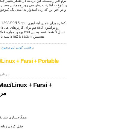
نرم افزار نیست. این برنامه در ظاهر تغییر چن
پیشرفت اینترنت پیش می رود. همچنین بسیاری ا
بوجود میاره فعلا باید
درد میخوره یه هارد NVMe داشته باشی که سرعتش چند برابر m2 یا sata iii هستش
برچسب کردن این موضوع
|
/Linux + Farsi + Portable
نوشته شده به وسیله ی admin در تاریخ 25
Mac/Linux + Farsi +
able
همگام‌سازی نشانک‌ه
قفل کردن زبانه‌