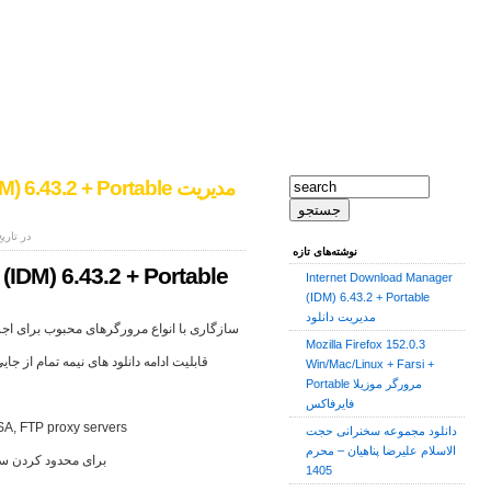
IDM) 6.43.2 + Portable
نوشته شده به وسیله ی admin در تاریخ 28
نوشته‌های تازه
IDM) 6.43.2 + Portable
Internet Download Manager
(IDM) 6.43.2 + Portable
مدیریت دانلود
سازگاری با انواع مرورگرهای محبوب برای اجرا 
Mozilla Firefox 152.0.3
قابلیت ادامه دانلود های نیمه تمام از جا
Win/Mac/Linux + Farsi +
Portable مرورگر موزیلا
فایرفاکس
پشتیبانی از انواع پروکسی سرورها مانند  servers
دانلود مجموعه سخنرانی حجت
الاسلام علیرضا پناهیان – محرم
ویژگی Speed Limiter برای 
1405