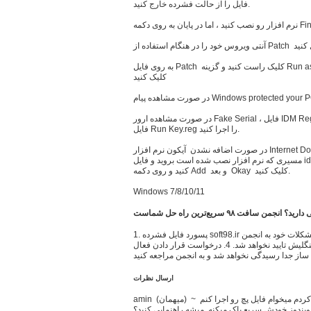
فایل را از حالت فشرده خارج کنید.
به روی فایل Patch کلیک راست کنید و گزینه Run as administrator را بزنید و به روی دکمه IDM
کلیک کنید
در صورت مشاهده ارور Fake Serial ، فایل IDM Register Cleaner را دانلود و اجرا کنید و مجدد
فایل Run Key.reg را اجرا کنید.
در صورت اضافه نشدن آیکون نرم افزار Internet Download Manager به مرورگر فایرفاکس ، به
مسیری که نرم افزار نصب شده است بروید و فایل idmmzcc3.xpi را داخل مرورگر بکشید و رها
کنید و روی دکمه Add و بعد Okay کلیک کنید.
Windows 7/8/10/11
د؟ انجمن سافت ٩٨ سریع‌ترین راه حل شماست
1. پسورد فایل فشرده soft98.ir میباشد. 2. جهت مطرح کردن سوال و حل مشکلات خود به انجمن
سافت ٩٨ مراجعه کنید 3. نظرات به صورت فینگلیش تایید نخواهد شد. 4. درخواست قرار دادن فعال
ساز جدا رسیدگی نخواهد شد و به انجمن مراجعه کنید
ارسال نظرات
amin (ميهمان) ~ 1399/04/22 پاسخ من ویندوز 10 تازه نصب کردم میخوام فایل پچ رو اجرا کنم
یندوز خودش سریع پاک میکنه. میشه راهنمایی کنید؟