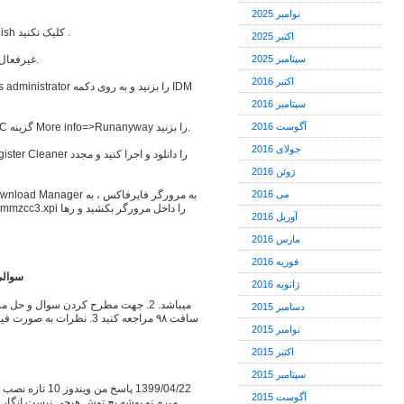
نوامبر 2025
نرم افزار رو نصب کنید ، اما در پایان به روی دکمه Finish کلیک نکنید .
اکتبر 2025
سپتامبر 2025
آنتی ویروس خود را در هنگام استفاده از Patch غیرفعال کنید.
اکتبر 2016
سپتامبر 2016
آگوست 2016
در صورت مشاهده پیام Windows protected your PC گزینه More info=>Runanyway را بزنید.
جولای 2016
ژوئن 2016
می 2016
آوریل 2016
مارس 2016
فوریه 2016
سوالی داری
ژانویه 2016
دسامبر 2015
نوامبر 2015
اکتبر 2015
سپتامبر 2015
آگوست 2015
میرم تو پوشه پچ توش هیچی نیست انگار و