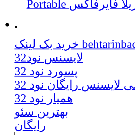
 موزیلا فایرفاکس
.
behtarinbacklink.
لایسنس نود32
پسورد نود 32
ی لایسنس رایگان نود 32
همیار نود 32
بهترین سئو
رایگان