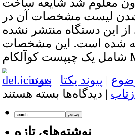
وم شد شایعه ساخت Nexus 5X توسط ال
شدن لیست مشخصات آن در
 از این دستگاه منتشر نشده
ئه شده است. این مشخصات
ضوع
|
پیوند یکتا
|
پیوند
برای
زتاب
|
دیدگاه‌ها
بسته هستند
اخبار
تکنولوژی
مشخصات
LG
Nexus
5X
نوشته‌های تازه
براساس
لیست