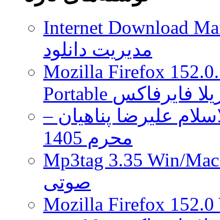
فروش
آمازون
Internet Download Man
معلوم
شد
مدیریت دانلود
Mozilla Firefox 152.0
 موزیلا فایرفاکس
لام علیرضا پناهیان –
محرم 1405
Mp3tag 3.35 Wi ویرایش تگ فایل
صوتی
Mozilla Firefox 152.0