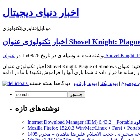
اخبار دنیای دیجیتال
موبایل|فناوری|تکنولوژی
نوشته شده به وسیله ی در تاریخ 15/08/26 در
اخبار تکنولوژی عنوان Shovel Knight: Plague of Shadows را فراموش نکنید! عنوان Shovel Knight: Plague of Shadows در حال ساخت می باشد و در سکوت خبری طولانی مدتی به سر برده است. اما اکنون
برای
ن موضوع
|
پیوند یکتا
|
پیوند بازتاب
|
دیدگاه‌ها
بسته هستند
اخبار
تکنولوژی
عنوان
Shovel
نوشته‌های تازه
Knight:
Plague
مدیریت دانلود
of
Shadows
ه سخنرانی حجت الاسلام علیرضا پناهیان – محرم 1405
را
Mp3tag 3.35 Win/Mac + Portab ویرایش تگ فایل صوتی