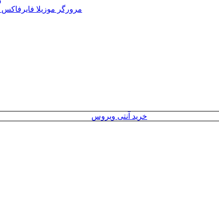
Mozilla Firefox 152.0 Win/Mac/Linux + Farsi + Portable مرورگر موزیلا فایرفاکس
خرید آنتی ویروس