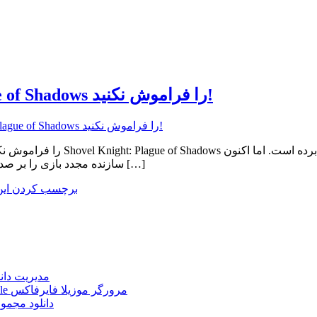
اخبار تکنولوژی عنوان Shovel Knight: Plague of Shadows را فراموش نکنید!
عنوان Shovel Knight: Plague of Shadows را فراموش نکنید!
سازنده مجدد بازی را بر صدر رسانه ها قرار داده تا شما بازی آنها را فراموش نکنید! با ما در ادامه […]
برچسب کردن ای
Internet Download Manager (IDM) 6.43.2 + Portable 
Mozilla Firefox 152.0.3 Win/Mac/Linux + Farsi + Portable مرورگر موزیلا فایرفاکس
دانلود مجموع
le