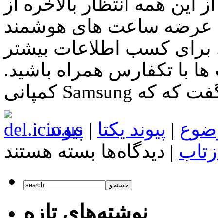
ز این همه انتظار بالاخره از
ضه ساعت های هوشمند Gear S2 و Gear S2 Classic
. برای کسب اطلاعات بیشتر
ها با تکفارس همراه باشید.
ضوع
|
پیوند یکتا
|
پیوند
برای
زتاب
|
دیدگاه‌ها
بسته هستند
اخبار
تکنولوژی
ساعت
های
هوشمند
Gear
نوشته‌های تازه
S2
و