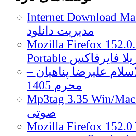
S2
Classic
Internet Download Man
در
۲
مدیریت دانلود
اکتبر
عرضه
می
Mozilla Firefox 152.0
شوند
 موزیلا فایرفاکس
لام علیرضا پناهیان –
محرم 1405
Mp3tag 3.35 Wi ویرایش تگ فایل
صوتی
Mozilla Firefox 152.0