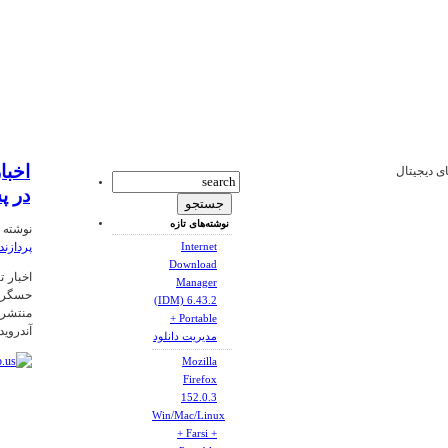
ای دیجیتال
در پشت، پرد
نوشته‌های تازه
نوشته شده
پردازنده SnapDragon 820 و حسگر 
Internet
Download
Manager
(IDM) 6.43.2
منتشر 
+ Portable
آندروی
مدیریت دانلود
Mozilla
Firefox
152.0.3
Win/Mac/Linux
+ Farsi +