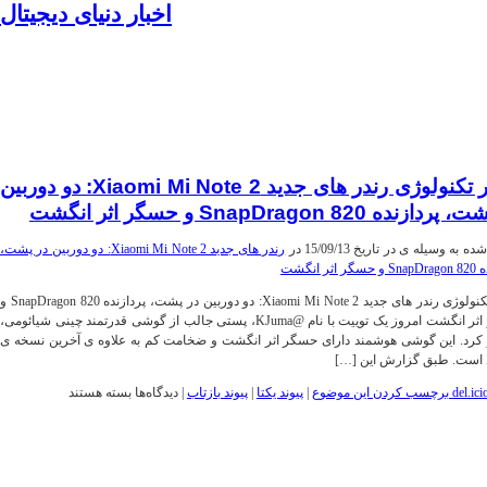
اخبار دنیای دیجیتال
موبایل|فناوری|تکنولوژی
اخبار تکنولوژی رندر های جدید Xiaomi Mi Note 2: دو دوربین
ازنده SnapDragon 820 و حسگر اثر انگشت
 به وسیله ی در تاریخ 15/09/13 در
رندر های جدید Xiaomi Mi Note 2: دو دوربین در پشت،
اثر انگشت
اخبار تکنولوژی رندر های جدید Xiaomi Mi Note 2: دو دوربین در پشت، پردازنده SnapDragon 820 و
حسگر اثر انگشت امروز یک توییت با نام @KJuma، پستی جالب از گوشی قدرتمند چینی شیائومی،
کرد. این گوشی هوشمند دارای حسگر اثر انگشت و ضخامت کم به علاوه ی آخرین نسخه ی
د است. طبق گزارش این […]
برای
برچسب کردن این موضوع
|
پیوند یکتا
|
پیوند بازتاب
|
دیدگاه‌ها
بسته هستند
اخبار
تکنولوژی
رندر
های