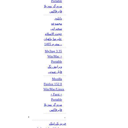
Portable
مرورگر موزیلا
فایرفاکس
دانلود
مجموعه
سخنرانی
حجت الاسلام
علیرضا پناهیان
– محرم 1405
Mp3tag 3.35
Win/Mac +
Portable
ویرایش تگ
فایل صوتی
Mozilla
Firefox 152.0
Win/Mac/Linux
+ Farsi +
Portable
مرورگر موزیلا
فایرفاکس
.
خرید بک لینک