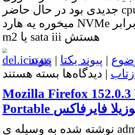
جدیدی بود در حال حاضر cpu نسل 8 شما فقط به این درد
میخوره یه هارد NVMe داشته باشی که سرعتش چند برابر
m2 یا sata iii هستش
ضوع
|
پیوند یکتا
|
پیوند
برای
زتاب
|
دیدگاه‌ها
بسته هستند
Internet
Download
Manager
Mozilla Firefox 152.0.
(IDM)
6.43.2
+
رگر موزیلا فایرفاکس
Portable
مدیریت
دانلود