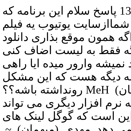
اسماعیل (ميهمان) ~ 1398/07/22 پاسخ سلام این برنامه که
شماازسایت یوتیوب یه فیلم
گه همون موقع بذاری دانلود
اگه فقط به لیست اضاف کنی
د نمیشه وارور میده ایا راهی
ه دیگه هست که این مشکل
رونداشته باشه؟؟ MeH (ميهمان) ~ 1398/08/3 پاسخ نه راه
نرم افزار دیگری می تواند
 این است که گوگل لینک های
ر می دهد. مهدی (ميهمان) ~