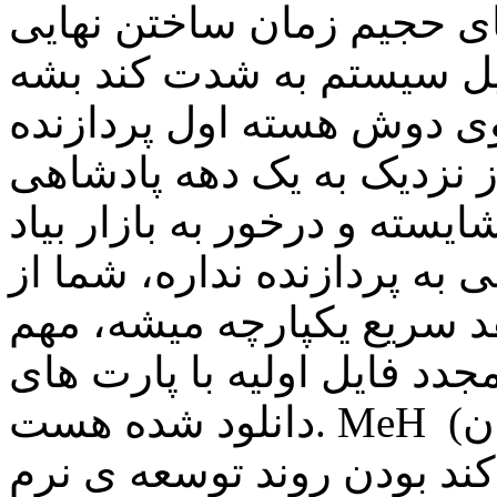
ای حجیم زمان ساختن نهایی
سیستم به شدت کند بشه (با cpu نسل 8 تست کردم)
وی دوش هسته اول پردازنده
دیک به یک دهه پادشاهی IDM یک جایگزین
ایسته و درخور به بازار بیاد AlIrEzA (ميهمان) ~
 ربطی به پردازنده نداره، شما از ssd
قد سریع یکپارچه میشه، مهم
دد فایل اولیه با پارت های
دانلود شده هست. MeH (ميهمان) ~ 1398/08/3 پاسخ تغییر
کند بودن روند توسعه ی نرم