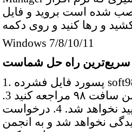
 شده است بروید و فایل idmmzcc3.xpi را داخل مرورگر
Windows 7/8/10/11
1. پسورد فایل فشرده soft98.ir میباشد. 2. جهت مطرح کردن
سوال و حل مشکلات خود به انجمن سافت ٩٨ مراجعه کنید 3.
نظرات به صورت فینگلیش تایید نخواهد شد. 4. درخواست
دگی نخواهد شد و به انجمن