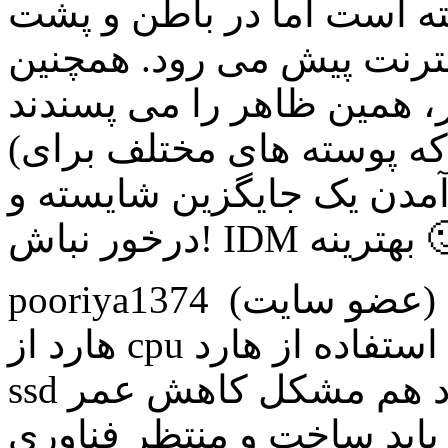
ته است اما در باطن و پشت
نترنت پیش می رود. همچنین
ر، همین ظاهر را می پسندند
(گذشته از این که پوسته های مختلف برای IDM موجود است)
ه آمدن یک جایگزین شایسته و
! IDM بهترینه 🙂
pooriya1374 (عضو سايت) ~ 1398/09/15 پاسخ سرعت
هارد از cpu کمتره برای همین اینطوری میشه استفاده از هارد
ssd هم برای کاربرهای اهل دانلود هم مشکل کاهش عمر ssd
 باید ساخت و منتظر فناوری