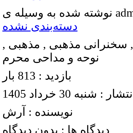
مرورگر
موزیلا
فایرفاکس
دسته‌بندی نشده
, سخنرانی مذهبی , مذهبی ,
نوحه و مداحی محرم
بازدید : 813 بار
تشار : شنبه 30 خرداد 1405
نویسنده : آرش
دیدگاه ها : بدون دیدگاه