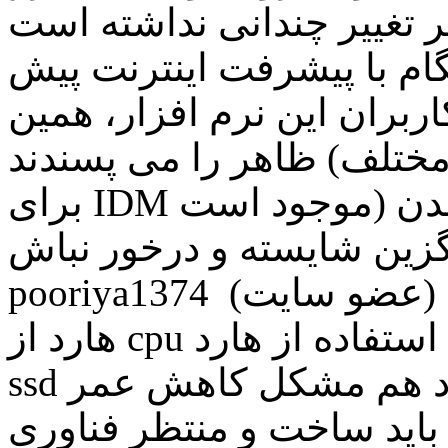
ر تغییر چندانی نداشته است
ام با پیشرفت اینترنت پیش
ربران این نرم افزار، همین
ظاهر را می پسندند (گذشته از این که پوسته های مختلف
برای IDM موجود است) و در آخر این که زیاد امیدوار به آمدن
 شایسته و درخور نباش! IDM بهترینه 🙂
pooriya1374 (عضو سايت) ~ 1398/09/15 پاسخ سرعت
هارد از cpu کمتره برای همین اینطوری میشه استفاده از هارد
ssd هم برای کاربرهای اهل دانلود هم مشکل کاهش عمر ssd
 باید ساخت و منتظر فناوری