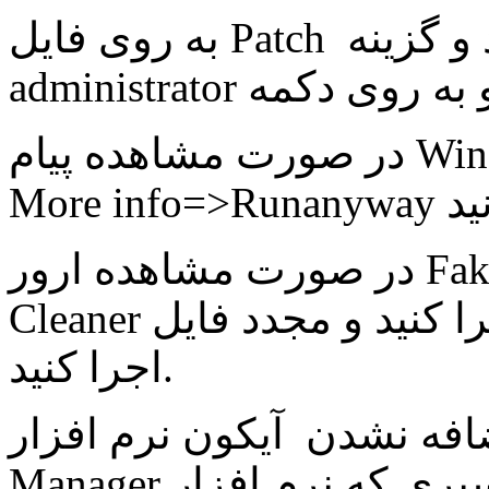
به روی فایل Patch کلیک راست کنید و گزینه Run as
در صورت مشاهده پیام Windows protected your PC گزینه
در صورت مشاهده ارور Fake Serial ، فایل IDM Register
Cleaner را دانلود و اجرا کنید و مجدد فایل Run Key.reg را
اجرا کنید.
ن آیکون نرم افزار Internet Download
Manager به مرورگر فایرفاکس ، به مسیری که نرم افزار