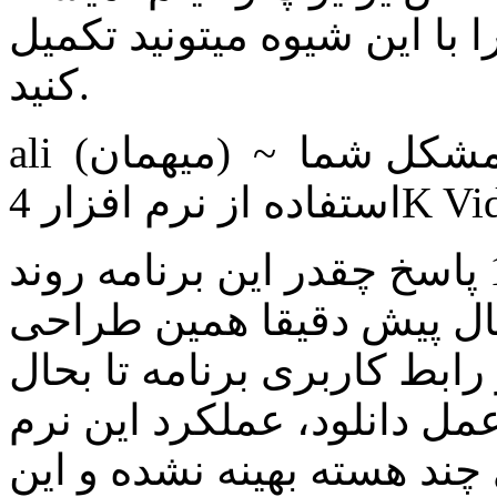
 با این شیوه میتونید تکمیل
کنید.
ali (ميهمان) ~ 1398/11/30 پاسخ سلام حل مشکل شما
علی (ميهمان) ~ 1398/07/3 پاسخ چقدر این برنامه روند
 کندی داره! از حدود 7 8 سال پیش دقیقا همین طراحی
 رابط کاربری برنامه تا بحال
مل دانلود، عملکرد این نرم
ند هسته بهینه نشده و این