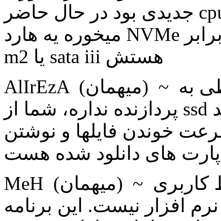
جدیدی بود در حال حاضر cpu نسل 8 شما فقط به این درد
میخوره یه هارد NVMe داشته باشی که سرعتش چند برابر
m2 یا sata iii هستش
AlIrEzA (ميهمان) ~ 1398/07/20 پاسخ اصلا ربطی به
پردازنده نداره، شما از ssd استفاده کن، ببین فایل نهایی چقد
عت خوندن فایلها و نوشتن
MeH (ميهمان) ~ 1398/08/3 پاسخ تغییر نکردن رابط کاربری
نرم افزار نیست. این برنامه