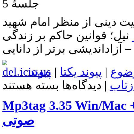
جلسۀ 5
بیت دینی از منظر امام شهید
نیل؛ قوانین حاکم بر زندگی
 – آزاداندیشی برتر از دانایی
ضوع
|
پیوند یکتا
|
پیوند
برای
زتاب
|
دیدگاه‌ها
بسته هستند
دانلود
مجموعه
سخنرانی
Mp3tag 3.35 Win/ ویرایش تگ فایل
حجت
الاسلام
علیرضا
صوتی
پناهیان
–
محرم