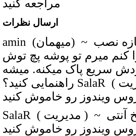
مراجعه کنید
ارسال نظرات
amin (ميهمان) ~ 1399/04/22 پاسخ من ویندوز 10 تازه نصب
ا کنم میرم تو پوشه پچ توش
دش سریع پاک میکنه. میشه
راهنمایی کنید؟ SalaR ( مديریت ) ~ 1399/04/22 پاسخ آنتی
وس ویندوز رو خاموش کنید
 آنتی
وس ویندوز رو خاموش کنید