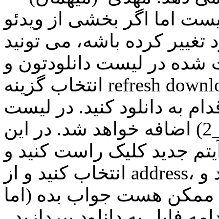
راهی نیست اما اگر بخشی از ویدئو
د تغییر کرده باشه، می تونید
 شده در لیست دانلودتون و
انتخاب گزینه refresh download address مجددا به صفحه
دام به دانلود کنید. در لیست
دانلود آیتم تکراری (با شماره _2) اضافه خواهد شد. در این
ید کلیک راست کنید و properties را
انتخاب کنید و از address، آدرس لینک آیتم جدید را کپی کنید و
. ممکن هست جواب بده (اما
ه فایل به دانلود بپردازید .