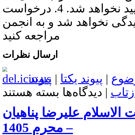
نظرات به صورت فینگلیش تایید نخواهد شد. 4. درخواست
دگی نخواهد شد و به انجمن
مراجعه کنید
ارسال نظرات
ضوع
|
پیوند یکتا
|
پیوند
برای
زتاب
|
دیدگاه‌ها
بسته هستند
Mozilla
Firefox
152.0.3
الاسلام علیرضا پناهیان
Win/Mac/Linux
+
Farsi
– محرم 1405
+
Portable