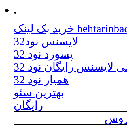
.
behtarinbacklink.
لایسنس نود32
پسورد نود 32
ی لایسنس رایگان نود 32
همیار نود 32
بهترین سئو
رایگان
یروس